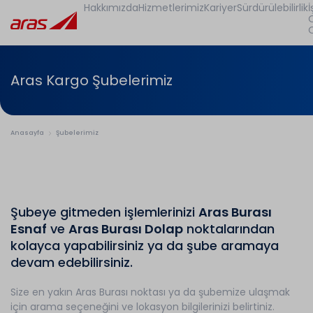
Hakkımızda
Hizmetlerimiz
Kariyer
Sürdürülebilirlik
İ
Aras Kargo Şubelerimiz
Anasayfa
Şubelerimiz
Şubeye gitmeden işlemlerinizi
Aras Burası
Esnaf
ve
Aras Burası Dolap
noktalarından
kolayca yapabilirsiniz ya da şube aramaya
devam edebilirsiniz.
Size en yakın Aras Burası noktası ya da şubemize ulaşmak
için arama seçeneğini ve lokasyon bilgilerinizi belirtiniz.