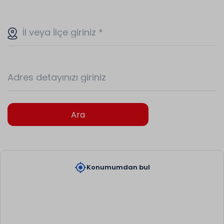
İl veya İlçe giriniz
*
Adres detayınızı giriniz
Ara
my_location
Konumumdan bul