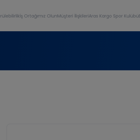
ülebilirlik
İş Ortağımız Olun
Müşteri İlişkileri
Aras Kargo Spor Kulübü