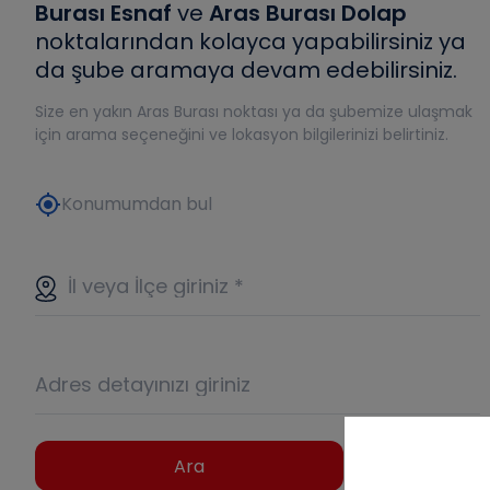
Burası Esnaf
ve
Aras Burası Dolap
noktalarından kolayca yapabilirsiniz ya
da şube aramaya devam edebilirsiniz.
Size en yakın Aras Burası noktası ya da şubemize ulaşmak
için arama seçeneğini ve lokasyon bilgilerinizi belirtiniz.
my_location
Konumumdan bul
İl veya İlçe giriniz
*
Adres detayınızı giriniz
Ara