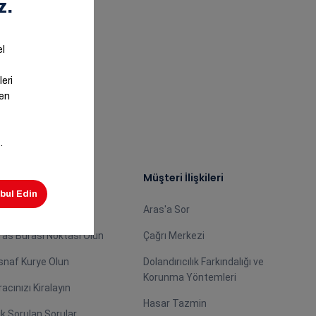
ş Ortağımız Olun
Müşteri İlişkileri
centemiz Olun
Aras'a Sor
ras Burası Noktası Olun
Çağrı Merkezi
snaf Kurye Olun
Dolandırıcılık Farkındalığı ve
Korunma Yöntemleri
racınızı Kiralayın
Hasar Tazmin
ık Sorulan Sorular