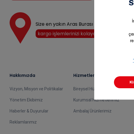
Size en yakın Aras Burası noktasını keşfedi
kargo işlemlerinizi kolayca halledin!
Hakkımızda
Hizmetlerimiz
Vizyon, Misyon ve Politikalar
Bireysel Hizmetlerimiz
Yönetim Ekibimiz
Kurumsal Hizmetlerimiz
Haberler & Duyurular
Ambalaj Ürünlerimiz
Reklamlarımız