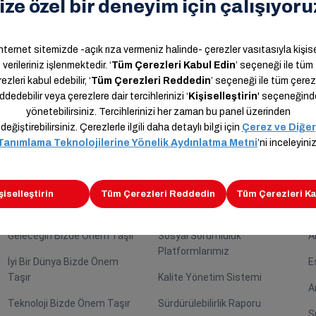
n,
Kariyer
Sürdürülebilirlik
İ
Araslar Bizde Önem Taşır
Sürdürülebilirlik Rotası
A
Geleceğin Bizde Önem Taşır
Sosyal Sorumluluk
A
Platformlarımız
İyi Bir Dünya Bizde Önem
E
Taşır
Kalite Yönetim Sistemi
A
Teknoloji Bizde Önem Taşır
Sürdürülebilirlik Raporu
S