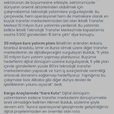
sektörünün de büyümesine etkisiyle, sektörümüzde
dünyanın önemli aktörlerinden olabilmek için
çalışmalarımızı teknolojik yatırımlara yoğunlaştırdık. Bu
çerçevede, hem operasyonel hem de metrekare olarak en
büyük transfer merkezlerimizden biri olan İkitelli Transfer
Merkezi 10 milyon Euro yatırımla yenilendi. Bu yatırımla
birlikte İkitelli Teknolojik Transfer Merkezi’nde kapasitemiz
saatte 5.500 gönderiden 15 bin’e çıktı” diye konuştu.
30 milyon Euro yatırım planı
İkitelli’nin ardından Ankara,
İstanbul Anadolu, İzmir ve Bursa olmak üzere diğer transfer
merkezlerinin de dijitalleşeceğini vurgulayan Bulduk, “5 yılda
30 milyon Euro yatırım yapmayı planlıyoruz. Büyüme
hedeflerini dijital dönüşüm üzerine kurgulayarak, 5 yıllık plan
içinde gönderilerin yüzde 80’ini teknolojik transfer
merkezlerinden yapacak ve tüm iş süreçlerinde verimliliği
artıracak donanımı sağlamayı hedefliyoruz. Yaptığımız bu
çalışmalar bize Alibaba gibi diğer dünya devleri ile
işbirliklerinin yolunu açacak” dedi.
Kargo Araçlarında “Kara Kutu”
Dijital dönüşüm
yatırımlarının sadece transfer merkezlerini dönüştürmekle
sınırlı olmadığını belirten Hikmet Bulduk, sözlerine şöyle
devam etti: “Ayrıca operasyonel işleyişimizde geliştirdiğimiz
dijital projelerimizden en önemlisi olan rota