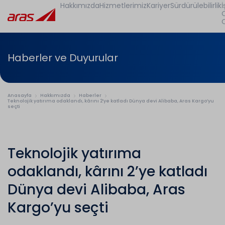
Hakkımızda
Hizmetlerimiz
Kariyer
Sürdürülebilirlik
İ
Haberler ve Duyurular
Anasayfa
Hakkımızda
Haberler
Teknolojik yatırıma odaklandı, kârını 2’ye katladı Dünya devi Alibaba, Aras Kargo’yu
seçti
Teknolojik yatırıma
odaklandı, kârını 2’ye katladı
Dünya devi Alibaba, Aras
Kargo’yu seçti