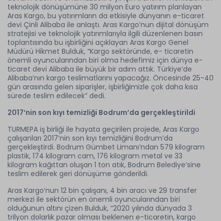
teknolojik dönüşümüne 30 milyon Euro yatırım planlayan
Aras Kargo, bu yatırımların da etkisiyle dünyanın e-ticaret
devi Çinli Alibaba ile anlaştı. Aras Kargo’nun dijital dönüşüm
stratejisi ve teknolojik yatırımlarıyla ilgili düzenlenen basın
toplantısında bu işbirliğini açıklayan Aras Kargo Genel
Müdürü Hikmet Bulduk, “Kargo sektöründe, e- ticaretin
önemli oyuncularından biri olma hedefimiz için dünya e-
ticaret devi Alibaba ile büyük bir adım attık. Türkiye’de
Alibaba’nın kargo teslimatlarını yapacağız. Öncesinde 25-40
gün arasında gelen siparişler, işbirliğimizle çok daha kısa
sürede teslim edilecek” dedi.
2017’nin son kıyı temizliği Bodrum’da gerçekleştirildi
TURMEPA iş birliği ile hayata geçirilen projede, Aras Kargo
çalışanları 2017’nin son kıyı temizliğini Bodrum’da
gerçekleştirdi. Bodrum Gümbet Limanı’ndan 579 kilogram
plastik, 174 kilogram cam, 176 kilogram metal ve 33
kilogram kağıttan oluşan 1 ton atık, Bodrum Belediye’sine
teslim edilerek geri dönüşüme gönderildi.
Aras Kargo’nun 12 bin çalışanı, 4 bin aracı ve 29 transfer
merkezi ile sektörün en önemli oyuncularından biri
olduğunun altını çizen Bulduk, “2020 yılında dünyada 3
trilyon dolarlık pazar olması beklenen e-ticaretin, kargo