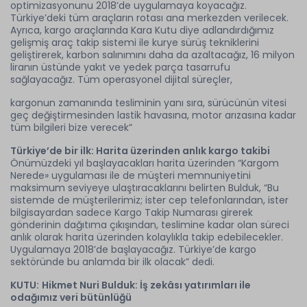
optimizasyonunu 2018’de uygulamaya koyacağız.
Türkiye’deki tüm araçların rotası ana merkezden verilecek.
Ayrıca, kargo araçlarında Kara Kutu diye adlandırdığımız
gelişmiş araç takip sistemi ile kurye sürüş tekniklerini
geliştirerek, karbon salınımını daha da azaltacağız, 16 milyon
liranın üstünde yakıt ve yedek parça tasarrufu
sağlayacağız. Tüm operasyonel dijital süreçler,
kargonun zamanında tesliminin yanı sıra, sürücünün vitesi
geç değiştirmesinden lastik havasına, motor arızasına kadar
tüm bilgileri bize verecek”
Türkiye’de bir ilk: Harita üzerinden anlık kargo takibi
Önümüzdeki yıl başlayacakları harita üzerinden “Kargom
Nerede» uygulaması ile de müşteri memnuniyetini
maksimum seviyeye ulaştıracaklarını belirten Bulduk, “Bu
sistemde de müşterilerimiz; ister cep telefonlarından, ister
bilgisayardan sadece Kargo Takip Numarası girerek
gönderinin dağıtıma çıkışından, teslimine kadar olan süreci
anlık olarak harita üzerinden kolaylıkla takip edebilecekler.
Uygulamaya 2018’de başlayacağız. Türkiye’de kargo
sektöründe bu anlamda bir ilk olacak” dedi.
KUTU:
Hikmet Nuri Bulduk: İş zekâsı yatırımları ile
odağımız veri bütünlüğü