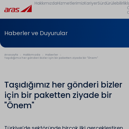
Hakkımızda
Hizmetlerimiz
Kariyer
Sürdürülebilirlik
İ
Haberler ve Duyurular
Anasayfa
Hakkımızda
Haberler
Taşıdığımız her gönderi bizler için bir paketten ziyade bir "Önem"
Taşıdığımız her gönderi bizler
için bir paketten ziyade bir
"Önem"
Türkiye’de sektöründe birçok ilki gerçekleştiren