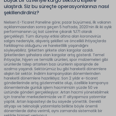
büyük bir özveriyle kargo sektörü kişilere
ulaştırdı. Siz bu süreçte operasyonlarınızı nasıl
şekillendirdiniz?
Nielsen E-Ticaret Paneline göre; pazar büyümesi, ilk vakanın
açıklanmasından sonra geçen 5 haftada, 2020’nin ilk iki aylık
performansının üç kat üzerine çıkarak %171 olarak
gerçekleşti. Tüm dünyayı etkisi altına alan koronavirüs
salgını nedeniyle, alışveriş şekilleri ve öncelikli ihtiyaçlarda
farklılaşma olduğunu ve hareketlilik yaşandığını
söyleyebiliriz. Şirketten şirkete olan kargolar azaldı.
Şirketlerden şahıslara olan kargolar artış gösterdi. Temel
ihtiyaçlar, hijyen ve temizlik ürünleri, spor malzemeleri gibi
ürünlerde talep artarken bazı ürünlerin siparişinde de
azalma yaşandı. Sektörümüz bu gibi hareketli dönemlere
alışkın bir sektör. İndirim kampanyaları dönemlerinden
hareketli dönemlere hazırlıklıyız. Son 2 yıldır e-ticaret
gönderilerinde artış gözlenmekte olup, özellikle kampanya
dönemlerinde günlük işlem hacmimizin yüzde 50 ve
üstünde gönderi gerçekleşiyor. Artan hacmi yönetebilmek
için transfer merkezlerimizde ve IT altyapımıza yatırımlar
yaptık. Artan kapasiteyi de bu sayede yönettik. Gerekli
altyapı ve teknolojik yatırımlarla birlikte böyle önemli
dönemlerde daha verimli, aynı zamanda sistematik bir
şekilde hizmet veriyoruz.