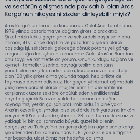
ve sektörün gelişmesinde pay sahibi olan Aras
Kargo’nun hikayesini sizden dinleyebilir miyiz?
Aras Kargo’nun temelleri kurucumuz Celal Aras tarafından,
1979 yılında pazarlama ve dağıtım şirketi olarak atıldı.
Şirketimizin köklü geçmişinin ve sektördeki başarısının ana
mimarı, 41 yıl önce dağıtım ve pazarlama şirketi olarak
başladığı işi, sektördeki geleceğe dönük potansiyeli görüp
kargoculuğa dönüştüren kurucumuz Celal Aras’tır. Buradan
onu saygı ve rahmetle anıyorum. Onun kurduğu sağlam ve
kıymetli temeller üzerine, bayrağı teslim alan tüm
yöneticilerimiz şirketi adım adım, kurucumuzun da isteği
olan 100 yıllık şirket olma yolunda taşıdı, hep birlikte de
taşımaya devam ediyoruz. Her geçen yıl hizmet ağımızdaki
gelişmeye paralel olarak müşterilerimizin beklentilerini
karşılamak üzere sektöre öncülük eden yeniliklerimizi
hayata geçirdik.Bu uzun yolda her zaman en değerli
kaynağımız, yetkin çalışan profilimiz oldu. 14 bine yakın
Aras’ın özverili çalışmaları bize sektörde fark yaratma imkânı
veriyor. 800’ün üstünde şubemiz, 28 transfer merkezimiz ve
yaklaşık 14 bin çalışanımızla büyük, güzel bir ailenin
parçasıyız ve Türkiye’nin en geniş dağıtım ağına sahip kargo
şirketlerinden biri konumundayız . Biliyoruz ki, elde ettiğimiz
her başarıda, ulaştığımız her hedefte çalışma