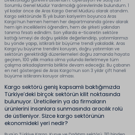
Direktörlüğü görevini üstlendim. Operasyon ve Satış’tan
Sorumlu Genel Müdür Yardımcılığı görevlerinde bulundum. 1
yıl kadar önce de Aras Kargo Genel Müdürü olarak atandım.
Kargo sektöründe 15 yılı bulan kariyerim boyunca Aras
Kargo’nun hemen hemen her departmanında görev alarak
hem işin inceliklerini öğrendim, hem de şirketi yakından
tanıma fırsatı edindim. Son yıllarda e-ticaretin sektöre
kattığı ivmeyi de doğru şekilde değerlendirip, yatırımlarımızı
bu yönde yapıp, istikrarlı bir büyüme trendi yakaladık. Aras
Kargo’yu büyüme trendini koruyan, doğru yatırımları ve
sektörün gerektirdiği düzenlemeleri doğru zamanda hayata
geçiren, 100 yıllık marka olma yolunda ilerletmeye tüm
çalışma arkadaşlarımla birlikte devam edeceğiz. Bu çabanın
en net göstergesi de Aras Kargo’nun son 3 yıldır çift haneli
büyüme istikrarını koruyor olması.
Kargo sektörü geniş kapsamlı baktığımızda
Türkiye’deki birçok sektörün kilit noktasında
bulunuyor. Üreticilerin ya da firmaların
ürünlerini insanlara sunmasında aracılık rolü
de üstleniyor. Sizce kargo sektörünün
ekonomideki yeri nedir?
Bugün Türkiye Kargo, Kurye ve Dağıtım sektörü, 110 binden