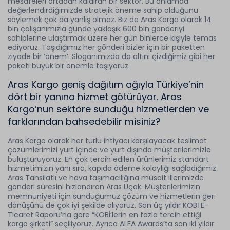
mesafeleri ortadan kaldıran bir sektör. Bu anlamda
değerlendirdiğimizde stratejik öneme sahip olduğunu
söylemek çok da yanlış olmaz. Biz de Aras Kargo olarak 14
bin çalışanımızla günde yaklaşık 600 bin gönderiyi
sahiplerine ulaştırmak üzere her gün binlerce kişiyle temas
ediyoruz. Taşıdığımız her gönderi bizler için bir paketten
ziyade bir ‘önem’. Sloganımızda da altını çizdiğimiz gibi her
paketi büyük bir önemle taşıyoruz.
Aras Kargo geniş dağıtım ağıyla Türkiye’nin
dört bir yanına hizmet götürüyor. Aras
Kargo’nun sektöre sunduğu hizmetlerden ve
farklarından bahsedebilir misiniz?
Aras Kargo olarak her türlü ihtiyacı karşılayacak teslimat
çözümlerimizi yurt içinde ve yurt dışında müşterilerimizle
buluşturuyoruz. En çok tercih edilen ürünlerimiz standart
hizmetimizin yanı sıra, kapıda ödeme kolaylığı sağladığımız
Aras Tahsilatlı ve hava taşımacılığına müsait illerimizde
gönderi süresini hızlandıran Aras Uçak. Müşterilerimizin
memnuniyeti için sunduğumuz çözüm ve hizmetlerin geri
dönüşünü de çok iyi şekilde alıyoruz. Son üç yıldır KOBİ E-
Ticaret Raporu’na göre “KOBİ’lerin en fazla tercih ettiği
kargo şirketi” seçiliyoruz. Ayrıca ALFA Awards’ta son iki yıldır