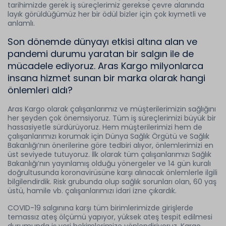
tarihimizde gerek iş süreçlerimiz gerekse çevre alanında
layık görüldüğümüz her bir ödül bizler için çok kıymetli ve
anlamlı.
Son dönemde dünyayı etkisi altına alan ve
pandemi durumu yaratan bir salgın ile de
mücadele ediyoruz. Aras Kargo milyonlarca
insana hizmet sunan bir marka olarak hangi
önlemleri aldı?
Aras Kargo olarak çalışanlarımız ve müşterilerimizin sağlığını
her şeyden çok önemsiyoruz. Tüm iş süreçlerimizi büyük bir
hassasiyetle sürdürüyoruz. Hem müşterilerimizi hem de
çalışanlarımızı korumak için Dünya Sağlık Örgütü ve Sağlık
Bakanlığı’nın önerilerine göre tedbiri alıyor, önlemlerimizi en
üst seviyede tutuyoruz. İlk olarak tüm çalışanlarımızı Sağlık
Bakanlığı’nın yayınlamış olduğu yönergeler ve 14 gün kuralı
doğrultusunda koronavirüsüne karşı alınacak önlemlerle ilgili
bilgilendirdik. Risk grubunda olup sağlık sorunları olan, 60 yaş
üstü, hamile vb. çalışanlarımızı idari izne çıkardık.
COVID-19 salgınına karşı tüm birimlerimizde girişlerde
temassız ateş ölçümü yapıyor, yüksek ateş tespit edilmesi