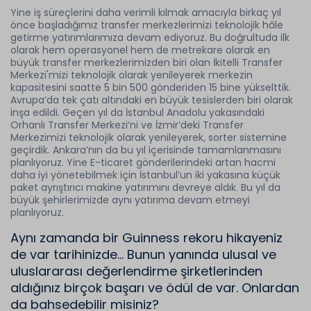
Yine iş süreçlerini daha verimli kılmak amacıyla birkaç yıl
önce başladığımız transfer merkezlerimizi teknolojik hâle
getirme yatırımlarımıza devam ediyoruz. Bu doğrultuda ilk
olarak hem operasyonel hem de metrekare olarak en
büyük transfer merkezlerimizden biri olan İkitelli Transfer
Merkezi'mizi teknolojik olarak yenileyerek merkezin
kapasitesini saatte 5 bin 500 gönderiden 15 bine yükselttik.
Avrupa’da tek çatı altındaki en büyük tesislerden biri olarak
inşa edildi. Geçen yıl da İstanbul Anadolu yakasındaki
Orhanlı Transfer Merkezi’ni ve İzmir’deki Transfer
Merkezimizi teknolojik olarak yenileyerek, sorter sistemine
geçirdik. Ankara’nın da bu yıl içerisinde tamamlanmasını
planlıyoruz. Yine E-ticaret gönderilerindeki artan hacmi
daha iyi yönetebilmek için İstanbul’un iki yakasına küçük
paket ayrıştırıcı makine yatırımını devreye aldık. Bu yıl da
büyük şehirlerimizde aynı yatırıma devam etmeyi
planlıyoruz.
Aynı zamanda bir Guinness rekoru hikayeniz
de var tarihinizde… Bunun yanında ulusal ve
uluslararası değerlendirme şirketlerinden
aldığınız birçok başarı ve ödül de var. Onlardan
da bahsedebilir misiniz?