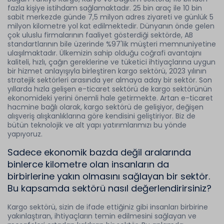
fazla kişiye istihdam sağlamaktadır. 25 bin araç ile 10 bin
sabit merkezde günde 7,5 milyon adres ziyareti ve günlük 5
milyon kilometre yol kat edilmektedir. Dünyanın önde gelen
çok uluslu firmalarının faaliyet gösterdiği sektörde, AB
standartlarının bile üzerinde %97'lik müşteri memnuniyetine
ulaşılmaktadır. Ülkemizin sahip olduğu coğrafi avantajını
kaliteli, hızlı, çağın gereklerine ve tüketici ihtiyaçlarına uygun
bir hizmet anlayışıyla birleştiren kargo sektörü, 2023 yılının
stratejik sektörleri arasında yer almaya aday bir sektör. Son
yıllarda hızla gelişen e-ticaret sektörü de kargo sektörünün
ekonomideki yerini önemli hale getirmekte. Artan e-ticaret
hacmine bağlı olarak, kargo sektörü de gelişiyor, değişen
alışveriş alışkanlıklarına göre kendisini geliştiriyor. Biz de
bütün teknolojik ve alt yapı yatırımlarımızı bu yönde
yapıyoruz.
Sadece ekonomik bazda değil aralarında
binlerce kilometre olan insanların da
birbirlerine yakın olmasını sağlayan bir sektör.
Bu kapsamda sektörü nasıl değerlendirirsiniz?
Kargo sektörü, sizin de ifade ettiğiniz gibi insanları birbirine
yakınlaştıran, ihtiyaçların temin edilmesini sağlayan ve