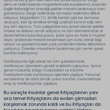
durumunda iş yeri hekimlerimize yönlendiriyoruz. Kargo
alımı ve teslimatlarda müşterilerimizle kuryelerimiz arasında
Sağlık Bakanlığı’nın önerdiği şekilde mesafe bırakmaya özen
gösteriyoruz. Kargo tesliminde temassız teslimata dikkat
ediyoruz. Müşterilerin T.C. kimlik kartları çipli ise temassız
okutuyor, eski tip kimlikse kimliği uzaktan kontrol edip isim
soy isim alıyoruz. Tüm çalışanlarımıza yeterli olacak şekilde
maske ve eldiven temin ediyoruz ve tüm birimlerimizde el
dezenfektanı bulunduruyoruz. Şube içine en fazla 3 müşteri
alıyor, aralarında mesafe bırakmaları için sözlü olarak bilgi
veriyor ve şubelerimizdeki yazılı yönlendirmelerle dikkatlerini
çekiyoruz. Önerilen mesafenin bırakılması için zemin işaret
bantları kullanıyoruz.
Sterilizasyonla ilgili olarak ise tüm şubelerimizde
sterilizasyon işlemlerini gerekli aralıklarla yapıyoruz. Ayrıca
genel müdürlük, bölge müdürlükleri ve transfer
merkezlerimizde sterilizasyon işlemleri yapılıyor. Personel
servislerimiz de dahil olmak üzere transfer merkezlerinde
araç içi sterilizasyonlar yapılıyor.
Bu süreçte insanlar genel ihtiyaçlarının yanı
sıra temel ihtiyaçlarını da evden çıkmadan
karşılamak zorunda kaldı ve bu ihtiyaçları da