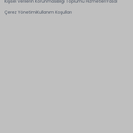
Kişisel Verilerin Korunması
Bilgi Toplumu Hizmetleri
Yasal
Çerez Yönetimi
Kullanım Koşulları