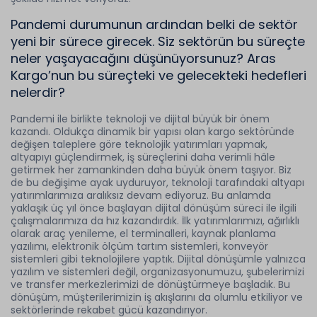
Pandemi durumunun ardından belki de sektör
yeni bir sürece girecek. Siz sektörün bu süreçte
neler yaşayacağını düşünüyorsunuz? Aras
Kargo’nun bu süreçteki ve gelecekteki hedefleri
nelerdir?
Pandemi ile birlikte teknoloji ve dijital büyük bir önem
kazandı. Oldukça dinamik bir yapısı olan kargo sektöründe
değişen taleplere göre teknolojik yatırımları yapmak,
altyapıyı güçlendirmek, iş süreçlerini daha verimli hâle
getirmek her zamankinden daha büyük önem taşıyor. Biz
de bu değişime ayak uyduruyor, teknoloji tarafındaki altyapı
yatırımlarımıza aralıksız devam ediyoruz. Bu anlamda
yaklaşık üç yıl önce başlayan dijital dönüşüm süreci ile ilgili
çalışmalarımıza da hız kazandırdık. İlk yatırımlarımızı, ağırlıklı
olarak araç yenileme, el terminalleri, kaynak planlama
yazılımı, elektronik ölçüm tartım sistemleri, konveyör
sistemleri gibi teknolojilere yaptık. Dijital dönüşümle yalnızca
yazılım ve sistemleri değil, organizasyonumuzu, şubelerimizi
ve transfer merkezlerimizi de dönüştürmeye başladık. Bu
dönüşüm, müşterilerimizin iş akışlarını da olumlu etkiliyor ve
sektörlerinde rekabet gücü kazandırıyor.