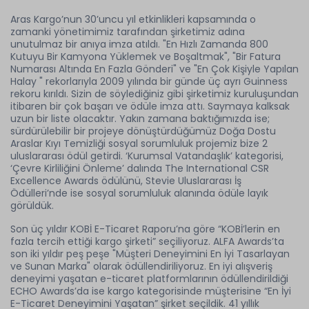
Aras Kargo’nun 30’uncu yıl etkinlikleri kapsamında o
zamanki yönetimimiz tarafından şirketimiz adına
unutulmaz bir anıya imza atıldı. "En Hızlı Zamanda 800
Kutuyu Bir Kamyona Yüklemek ve Boşaltmak", "Bir Fatura
Numarası Altında En Fazla Gönderi" ve "En Çok Kişiyle Yapılan
Halay " rekorlarıyla 2009 yılında bir günde üç ayrı Guinness
rekoru kırıldı. Sizin de söylediğiniz gibi şirketimiz kuruluşundan
itibaren bir çok başarı ve ödüle imza attı. Saymaya kalksak
uzun bir liste olacaktır. Yakın zamana baktığımızda ise;
sürdürülebilir bir projeye dönüştürdüğümüz Doğa Dostu
Araslar Kıyı Temizliği sosyal sorumluluk projemiz bize 2
uluslararası ödül getirdi. ‘Kurumsal Vatandaşlık’ kategorisi,
‘Çevre Kirliliğini Önleme’ dalında The International CSR
Excellence Awards ödülünü, Stevie Uluslararası İş
Ödülleri’nde ise sosyal sorumluluk alanında ödüle layık
görüldük.
Son üç yıldır KOBİ E-Ticaret Raporu’na göre “KOBİ’lerin en
fazla tercih ettiği kargo şirketi” seçiliyoruz. ALFA Awards’ta
son iki yıldır peş peşe "Müşteri Deneyimini En İyi Tasarlayan
ve Sunan Marka" olarak ödüllendiriliyoruz. En iyi alışveriş
deneyimi yaşatan e-ticaret platformlarının ödüllendirildiği
ECHO Awards’da ise kargo kategorisinde müşterisine “En İyi
E-Ticaret Deneyimini Yaşatan” şirket seçildik. 41 yıllık