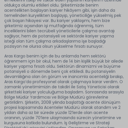
emeklerini takip ve takdir eden yapısının kariyerim üzerinde
oldukça olumlu etkileri oldu. Şirketimizde benim
acentelikten başlayan kariyer hikâyem gibi, işin daha da
temelinden kuryelikten başlayıp, yöneticiliğe yükselmiş pek
çok başarı hikayesi var. Bu kariyer yaklaşımı, hem bize
şirketimiz açısından işi mutfağında öğrenmiş, tüm
inceliklerini bilen tecrübeli yöneticilerle çalışma avantajı
sağlıyor, hem de potansiyeli ve sektörde kariyer yapma
isteği olan tüm çalışma arkadaşlarıma işe başladığı
pozisyon ne olursa olsun yükselme fırsatı sunuyor.
Aras Kargo benim için de bu anlamda hem sektörü
öğrenmem için bir okul, hem de 14 bin kişilik büyük bir ailede
kariyer yapma fırsatı oldu. Sektörün dinamizmi ve büyüme
potansiyeli o dönemde beni çok etkiledi. Bu potansiyelin
devamlılığına olan ön görüm ve inancımla acenteliği bırakıp,
Aras Kargo’da profesyonel olarak çalışmaya karar verdim. O
zamanki yönetimimizin de takdiri ile Satış Yöneticisi olarak
şirketteki kariyer yolculuğuma başladım. Sonrasında sırasıyla
Bölge Müdür Yardımcısı ve Bölge Müdürü görevlerine
getirildim. Şirketin, 2008 yılında başlattığı acente dönüşüm
projesi kapsamında Acenteler Müdürü olarak atandım ve 2
yıldan daha az bir sürede yüzde 12’lerde olan acente
oranının, yüzde 70’lere ulaşmasında sürecin yönetimine ve
kurgusuna katkıda bulundum. İş Geliştirme ve Strateji