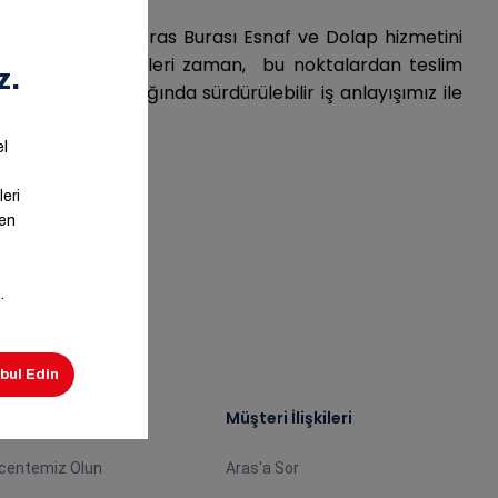
steyenler için Aras Burası Esnaf ve Dolap hizmetini
rip kargoyu istedikleri zaman, bu noktalardan teslim
emnuniyeti odağında sürdürülebilir iş anlayışımız ile
ş Ortağımız Olun
Müşteri İlişkileri
centemiz Olun
Aras'a Sor