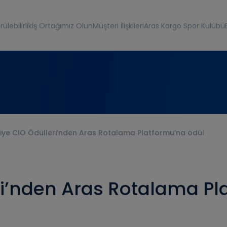
ülebilirlik
İş Ortağımız Olun
Müşteri İlişkileri
Aras Kargo Spor Kulübü
iye CIO Ödülleri’nden Aras Rotalama Platformu’na ödül
ri’nden Aras Rotalama Pl