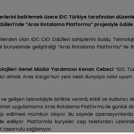
derlerini belirlemek üzere IDC Türkiye tarafından düzenle
dülleri’nde “Aras Rotalama Platformu” projesiyle ödüle 
llerden olan IDC CIO Ödülleri sahiplerini buldu. Teknoloji
al bünyesinde geliştirdiği “Aras Rotalama Platformu” ile
olojileri Genel Müdür Yardımcısı Kenan Cebeci
“IDC Tür
ül almak Aras Kargo’nun yeni nesil dünyaya nasıl uyum s
e gelişen teknolojiyle birlikte verimli, etkili ve kullanıc
eslimat uygulamamız Aras Rotalama Platformu ile günlük dağ
 takip edilmesi mümkün oluyor. Bu sayede operasyonlard
ediliyor. Platformla kuryeler cep telefonları üzerinde
t tasarrufu sağlanıyor.