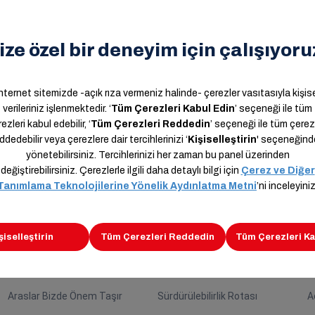
k ve kargosunu 7 gün 24 saat istediği noktadan almak i
iz kargoları yola çıktıktan sonra dahi adresini değişti
çlarınıza ve hayatınıza ayak uyduruyor. Mükemmel müşteri m
ceğiz.” dedi.
Kariyer
Sürdürülebilirlik
İ
Araslar Bizde Önem Taşır
Sürdürülebilirlik Rotası
A