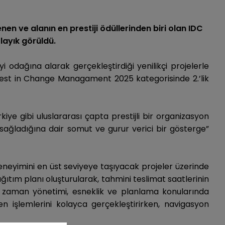
nen ve alanın en prestiji ödüllerinden biri olan IDC
layık görüldü.
yi odağına alarak gerçekleştirdiği yenilikçi projelerle
 Best in Change Managament 2025 kategorisinde 2.’lik
kiye gibi uluslararası çapta prestijli bir organizasyon
ağladığına dair somut ve gurur verici bir gösterge”
ı deneyimini en üst seviyeye taşıyacak projeler üzerinde
ıtım planı oluşturularak, tahmini teslimat saatlerinin
a zaman yönetimi, esneklik ve planlama konularında
n işlemlerini kolayca gerçekleştirirken, navigasyon