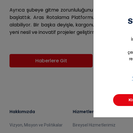
Ayrıca şubeye gitme zorunluluğunu ortadan kaldırma
başlattık. Aras Rotalama Platformu ile müşterilerim
alabiliyor. Bir başka deyişle, kargonuz sizin ihtiya
yeni nesil ve inovatif projeler geliştirmeye devam ede
Haberlere Git
Hakkımızda
Hizmetlerimiz
Vizyon, Misyon ve Politikalar
Bireysel Hizmetlerimiz