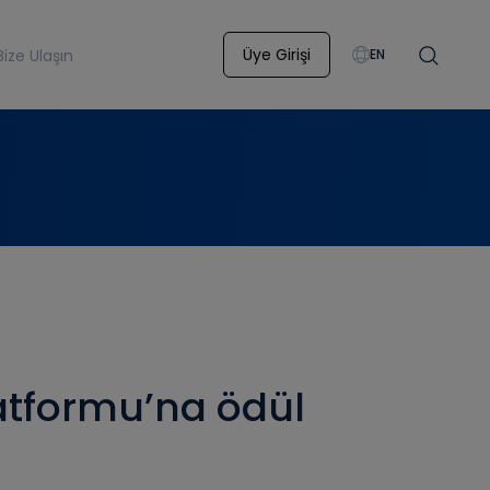
Üye Girişi
Bize Ulaşın
EN
atformu’na ödül