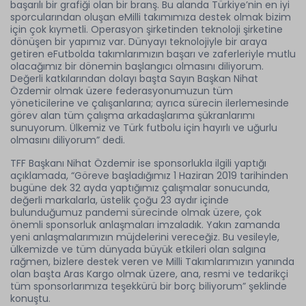
başarılı bir grafiği olan bir branş. Bu alanda Türkiye’nin en iyi
sporcularından oluşan eMilli takımımıza destek olmak bizim
için çok kıymetli. Operasyon şirketinden teknoloji şirketine
dönüşen bir yapımız var. Dünyayı teknolojiyle bir araya
getiren eFutbolda takımlarımızın başarı ve zaferleriyle mutlu
olacağımız bir dönemin başlangıcı olmasını diliyorum.
Değerli katkılarından dolayı başta Sayın Başkan Nihat
Özdemir olmak üzere federasyonumuzun tüm
yöneticilerine ve çalışanlarına; ayrıca sürecin ilerlemesinde
görev alan tüm çalışma arkadaşlarıma şükranlarımı
sunuyorum. Ülkemiz ve Türk futbolu için hayırlı ve uğurlu
olmasını diliyorum” dedi.
TFF Başkanı Nihat Özdemir ise sponsorlukla ilgili yaptığı
açıklamada, “Göreve başladığımız 1 Haziran 2019 tarihinden
bugüne dek 32 ayda yaptığımız çalışmalar sonucunda,
değerli markalarla, üstelik çoğu 23 aydır içinde
bulunduğumuz pandemi sürecinde olmak üzere, çok
önemli sponsorluk anlaşmaları imzaladık. Yakın zamanda
yeni anlaşmalarımızın müjdelerini vereceğiz. Bu vesileyle,
ülkemizde ve tüm dünyada büyük etkileri olan salgına
rağmen, bizlere destek veren ve Milli Takımlarımızın yanında
olan başta Aras Kargo olmak üzere, ana, resmi ve tedarikçi
tüm sponsorlarımıza teşekkürü bir borç biliyorum” şeklinde
konuştu.