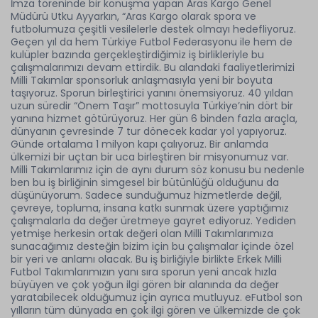
İmza töreninde bir konuşma yapan Aras Kargo Genel
Müdürü Utku Ayyarkın, “Aras Kargo olarak spora ve
futbolumuza çeşitli vesilelerle destek olmayı hedefliyoruz.
Geçen yıl da hem Türkiye Futbol Federasyonu ile hem de
kulüpler bazında gerçekleştirdiğimiz iş birlikleriyle bu
çalışmalarımızı devam ettirdik. Bu alandaki faaliyetlerimizi
Milli Takımlar sponsorluk anlaşmasıyla yeni bir boyuta
taşıyoruz. Sporun birleştirici yanını önemsiyoruz. 40 yıldan
uzun süredir “Önem Taşır” mottosuyla Türkiye’nin dört bir
yanına hizmet götürüyoruz. Her gün 6 binden fazla araçla,
dünyanın çevresinde 7 tur dönecek kadar yol yapıyoruz.
Günde ortalama 1 milyon kapı çalıyoruz. Bir anlamda
ülkemizi bir uçtan bir uca birleştiren bir misyonumuz var.
Milli Takımlarımız için de aynı durum söz konusu bu nedenle
ben bu iş birliğinin simgesel bir bütünlüğü olduğunu da
düşünüyorum. Sadece sunduğumuz hizmetlerde değil,
çevreye, topluma, insana katkı sunmak üzere yaptığımız
çalışmalarla da değer üretmeye gayret ediyoruz. Yediden
yetmişe herkesin ortak değeri olan Milli Takımlarımıza
sunacağımız desteğin bizim için bu çalışmalar içinde özel
bir yeri ve anlamı olacak. Bu iş birliğiyle birlikte Erkek Milli
Futbol Takımlarımızın yanı sıra sporun yeni ancak hızla
büyüyen ve çok yoğun ilgi gören bir alanında da değer
yaratabilecek olduğumuz için ayrıca mutluyuz. eFutbol son
yılların tüm dünyada en çok ilgi gören ve ülkemizde de çok