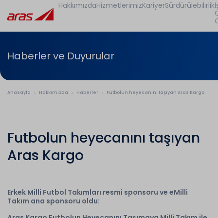
Hakkımızda
Hizmetlerimiz
Kariyer
Sürdürülebilirlik
İ
Haberler ve Duyurular
Anasayfa
Hakkımızda
Haberler
Futbolun heyecanını taşıyan Aras Kargo
Futbolun heyecanını taşıyan
Aras Kargo
Erkek Milli Futbol Takımları resmi sponsoru ve eMilli
Takım ana sponsoru oldu:
Aras Kargo Futbolun Heyecanını Taşımaya Milli Takım ile