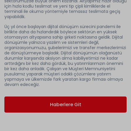
sektörümüzde büyük önem kazandı. Altyapımız hazır olduğu
için hızla kodlu teslimat ve yeni tip çipli kimliklerde el
terminali ile okuma yöntemiyle temassız teslimata geçiş
yapabildik.
Üç yıl önce başlayan dijital dönüşüm sürecini pandemi ile
birlikte daha da hızlandırdık böylece sektörün en yüksek
otomasyon altyapısına sahip şirketi noktasına geldik. Dijital
dönüşümle yalnızca yazılım ve sistemleri değil,
organizasyonumuzu, şubelerimizi ve transfer merkezlerimizi
de dönüştürmeye başladık. Dijital dönüşümün olağanüstü
durumlar karşısında aksiyon alma kabiliyetimizi ne kadar
arttırdığını bir kez daha gördük, bu yatırımlarımızın önemini
bir kez daha anladık. Çalışan ve Müşteri Memnuniyetini
pusulamız yaparak müşteri odaklı çözümlere yatırım
yapmaya ve ülkemizde fark yaratan kargo firması olmaya
devam edeceğiz.
Haberlere Git