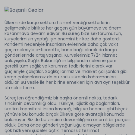
Ülkemizde kargo sektörü hizmet verdiği sektörlerin
gelişmesiyle birlikte her geçen gün büyümeye ve önem
kazanmaya devam ediyor. Bu süreç bize sektörümüzün,
kuryelerimizin yaptığı işin önemini bir kez daha gösterdi.
Pandemi nedeniyle insanların evlerinde daha çok vakit
geçirmeleriyle e-ticarette, buna bağlı olarak da kargo
gönderilerinde artış yaşandı. Kuryelerimiz 7/24 hizmet
anlayışıyla, Sağlık Bakanlığı’nın bilgilendirmelerine göre
gerekli tüm sağlık ve korunma tedbirlerini alarak var
güçleriyle çalıştılar. Sağlıkçılarımız ve market çalışanları gibi
kargo çalışanlarımız da bu zorlu sürecin kahramanları
oldular. Bu vesile ile her birine emekleri için ayrı ayrı teşekkür
etmek isterim.
Süreçten öğrendiğimiz bir başka önemli nokta, tedarik
zincirinin devamlılığı oldu. Türkiye, lojistik ağ bağlantıları,
üretim kapasitesi, insan kaynağı, bilgi ve becerisi gibi birçok
yönüyle bu konuda birçok ülkeye göre avantajlı konumda
bulunuyor. Biz de bu zincirin devamlılığının önemli bir parçası
olduk. Daha önce gönderi yoğunluğu olmayan bölgelerde
çok hızlı yeni şubeler açtık. Temassız teslimat