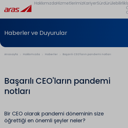
Hakkımızda
Hizmetlerimiz
Kariyer
Sürdürülebilirlik
İ
Haberler ve Duyurular
Anasayfa
Hakkımızda
Haberler
Başarılı CEO'ların pandemi notları
Başarılı CEO'ların pandemi
notları
Bir CEO olarak pandemi döneminin size
öğrettiği en önemli şeyler neler?