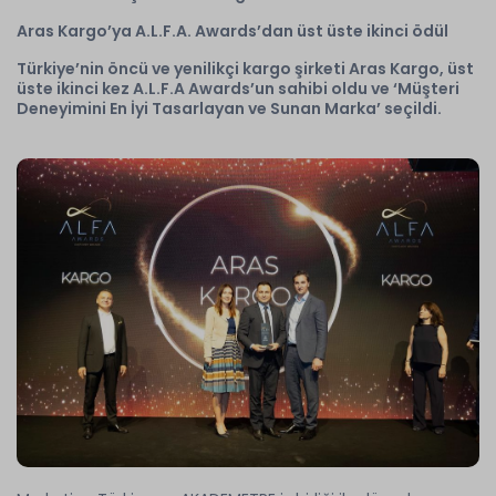
Aras Kargo’ya A.L.F.A. Awards’dan üst üste ikinci ödül
Türkiye’nin öncü ve yenilikçi kargo şirketi Aras Kargo, üst
üste ikinci kez A.L.F.A Awards’un sahibi oldu ve ‘Müşteri
Deneyimini En İyi Tasarlayan ve Sunan Marka’ seçildi.