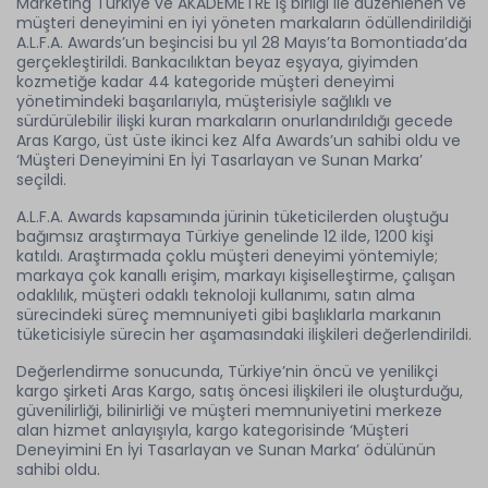
Marketing Türkiye ve AKADEMETRE iş birliği ile düzenlenen ve
müşteri deneyimini en iyi yöneten markaların ödüllendirildiği
A.L.F.A. Awards’un beşincisi bu yıl 28 Mayıs’ta Bomontiada’da
gerçekleştirildi. Bankacılıktan beyaz eşyaya, giyimden
kozmetiğe kadar 44 kategoride müşteri deneyimi
yönetimindeki başarılarıyla, müşterisiyle sağlıklı ve
sürdürülebilir ilişki kuran markaların onurlandırıldığı gecede
Aras Kargo, üst üste ikinci kez Alfa Awards’un sahibi oldu ve
‘Müşteri Deneyimini En İyi Tasarlayan ve Sunan Marka’
seçildi.
A.L.F.A. Awards kapsamında jürinin tüketicilerden oluştuğu
bağımsız araştırmaya Türkiye genelinde 12 ilde, 1200 kişi
katıldı. Araştırmada çoklu müşteri deneyimi yöntemiyle;
markaya çok kanallı erişim, markayı kişiselleştirme, çalışan
odaklılık, müşteri odaklı teknoloji kullanımı, satın alma
sürecindeki süreç memnuniyeti gibi başlıklarla markanın
tüketicisiyle sürecin her aşamasındaki ilişkileri değerlendirildi.
Değerlendirme sonucunda, Türkiye’nin öncü ve yenilikçi
kargo şirketi Aras Kargo, satış öncesi ilişkileri ile oluşturduğu,
güvenilirliği, bilinirliği ve müşteri memnuniyetini merkeze
alan hizmet anlayışıyla, kargo kategorisinde ‘Müşteri
Deneyimini En İyi Tasarlayan ve Sunan Marka’ ödülünün
sahibi oldu.