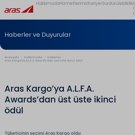
Hakkımızda
Hizmetlerimiz
Kariyer
Sürdürülebilirlik
İ
Haberler ve Duyurular
Anasayfa
Hakkımızda
Haberler
Aras Kargo’ya A.L.F.A. Awards’dan üst üste ikinci ödül
Aras Kargo’ya A.L.F.A.
Awards’dan üst üste ikinci
ödül
Tüketicinin seçimi Aras Kargo oldu