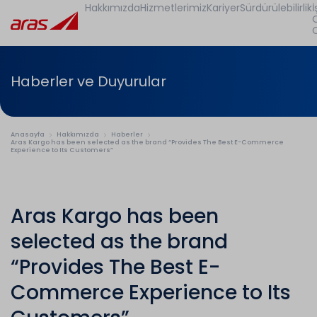
Hakkımızda
Hizmetlerimiz
Kariyer
Sürdürülebilirlik
İ
Haberler ve Duyurular
Anasayfa
Hakkımızda
Haberler
Aras Kargo has been selected as the brand “Provides The Best E-Commerce
Experience to Its Customers”
Aras Kargo has been
selected as the brand
“Provides The Best E-
Commerce Experience to Its