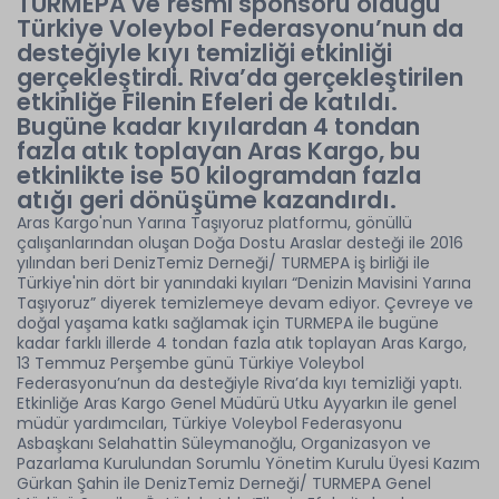
TURMEPA ve
resmi sponsoru olduğu
Türkiye Voleybol Federasyonu’nun da
desteğiyle kıyı temizliği etkinliği
gerçekleştirdi. Riva’da gerçekleştirilen
etkinliğe Filenin Efeleri de katıldı.
Bugüne kadar kıyılardan 4 tondan
fazla atık toplayan Aras Kargo, bu
etkinlikte ise 50 kilogramdan fazla
atığı geri dönüşüme kazandırdı.
Aras Kargo'nun Yarına Taşıyoruz platformu, gönüllü
çalışanlarından oluşan Doğa Dostu Araslar desteği ile 2016
yılından beri DenizTemiz Derneği/ TURMEPA iş birliği ile
Türkiye'nin dört bir yanındaki kıyıları “Denizin Mavisini Yarına
Taşıyoruz” diyerek temizlemeye devam ediyor. Çevreye ve
doğal yaşama katkı sağlamak için TURMEPA ile bugüne
kadar farklı illerde 4 tondan fazla atık toplayan Aras Kargo,
13 Temmuz Perşembe günü Türkiye Voleybol
Federasyonu’nun da desteğiyle Riva’da kıyı temizliği yaptı.
Etkinliğe Aras Kargo Genel Müdürü Utku Ayyarkın ile genel
müdür yardımcıları, Türkiye Voleybol Federasyonu
Asbaşkanı Selahattin Süleymanoğlu, Organizasyon ve
Pazarlama Kurulundan Sorumlu Yönetim Kurulu Üyesi Kazım
Gürkan Şahin ile DenizTemiz Derneği/ TURMEPA Genel