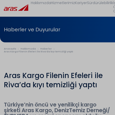
Hakkımızda
Hizmetlerimiz
Kariyer
Sürdürülebilirlik
İ
Haberler ve Duyurular
Anasayfa
Hakkımızda
Haberler
Aras Kargo Filenin Efeleri ile Riva’da kıyı temizliği yaptı
Aras Kargo Filenin Efeleri ile
Riva’da kıyı temizliği yaptı
Türkiye’nin öncü ve yenilikçi kargo
şirketi Aras Kargo, DenizTemiz Derneği/