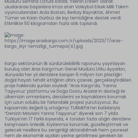
Müdürü Semiha Öztürk katıldı. ‘Filenin Efeleri’ olarak
uluslararası başarılara imza atan Voleybol Erkek Milli Takım
oyuncularından Arda Bostan, Berkay Bayraktar, Ahmet
Tümer ve Kaan Gürbüz de kıyı temizliğine destek verdi.
Etkinlikte 50 kilogramdan fazla atık toplandı.
Kargo sektörünün ilk sürdürülebilirlik raporunu yayınlayan
kuruluş olan Aras Kargo’nun Genel Müdürü Utku Ayyarkın,
dünyada her yıl denizlere karışan 6 milyon ton plastiğin
doğal hayatı tehdit ettiğinin altını çizerek, gerçekleştirdikleri
proje hakkında şunları söyledi: “Aras Kargo’da, ‘Yarına
Taşıyoruz’ platformu ve Doğa Dostu Araslar’ın desteği ile
ülkemizin ormanlarını, denizlerini ve kaynaklarını korumak
için uzun soluklu bir farkındalık projesi yürütüyoruz. Bu
kapsamda değerli iş ortağımız TURMEPA’nın katkılarıyla
“Denizin Mavisini Yarına Taşıyoruz” diyerek son 7 yılda
Türkiye’nin 17 farklı kıyısında, 4 tondan fazla atığın denizlere
karışmasını önledik. Kıyılarımızı korumak, güzelleştirmek ve
gelecek nesillere bu zenginliği aktarabilmek hem çevresel
hem de ekonomik açıdan yerine getirilmesi gereken bir