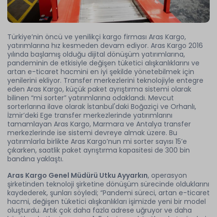
Türkiye’nin öncü ve yenilikçi kargo firması Aras Kargo,
yatırımlarına hız kesmeden devam ediyor. Aras Kargo 2016
yılında başlamış olduğu dijital dönüşüm yatırımlarına,
pandeminin de etkisiyle değişen tüketici alışkanlıklarını ve
artan e-ticaret hacmini en iyi şekilde yönetebilmek için
yenilerini ekliyor. Transfer merkezlerini teknolojiyle entegre
eden Aras Kargo, küçük paket ayrıştırma sistemi olarak
bilinen “mi sorter” yatırımlarına odaklandı. Mevcut
sorterlarına ilave olarak İstanbul'daki Boğaziçi ve Orhanlı,
İzmir’deki Ege transfer merkezlerinde yatırımlarını
tamamlayan Aras Kargo, Marmara ve Antalya transfer
merkezlerinde ise sistemi devreye almak üzere. Bu
yatırımlarla birlikte Aras Kargo’nun mi sorter sayısı 15’e
çıkarken, saatlik paket ayrıştırma kapasitesi de 300 bin
bandına yaklaştı.
Aras Kargo Genel Müdürü Utku Ayyarkın
, operasyon
şirketinden teknoloji şirketine dönüşüm sürecinde olduklarını
kaydederek, şunları söyledi; “Pandemi süreci, artan e-ticaret
hacmi, değişen tüketici alışkanlıkları işimizde yeni bir model
oluşturdu. Artık çok daha fazla adrese uğruyor ve daha