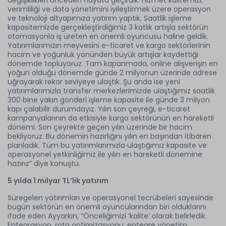
değişiklikleri önceden hayata geçirdik. Hizmet kalitemizi,
verimliliği ve data yönetimini iyileştirmek üzere operasyon
ve teknoloji altyapımıza yatırım yaptık. Saatlik işleme
kapasitemizde gerçekleştirdiğimiz 3 katlık artışla sektörün
otomasyonla iş üreten en önemli oyuncusu haline geldik.
Yatırımlarımızın meyvesini e-ticaret ve kargo sektörlerinin
hacim ve yoğunluk yönünden büyük artışlar kaydettiği
dönemde topluyoruz. Tam kapanmada, online alışverişin en
yoğun olduğu dönemde günde 2 milyonun üzerinde adrese
uğrayarak rekor seviyeye ulaştık. Şu anda ise yeni
yatırımlarımızla transfer merkezlerimizde ulaştığımız saatlik
300 bine yakın gönderi işleme kapasite ile günde 3 milyon
kapı çalabilir durumdayız. Yılın son çeyreği, e-ticaret
kampanyalarının da etkisiyle kargo sektörünün en hareketli
dönemi. Son çeyrekte geçen yılın üzerinde bir hacim
bekliyoruz. Bu dönemin hazırlığını yılın en başından itibaren
planladık. Tüm bu yatırımlarımızla ulaştığımız kapasite ve
operasyonel yetkinliğimiz ile yılın en hareketli dönemine
hazırız” diye konuştu.
5 yılda 1 milyar TL’lik yatırım
Süregelen yatırımları ve operasyonel tecrübeleri sayesinde
bugün sektörün en önemli oyuncularından biri olduklarını
ifade eden Ayyarkın, “Önceliğimizi ‘kalite’ olarak belirledik.
Entegrasyon, rota optimizasyonu, entegre yönetim