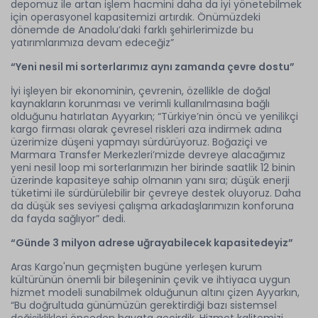
depomuz ile artan işlem hacmini daha da iyi yönetebilmek
için operasyonel kapasitemizi artırdık. Önümüzdeki
dönemde de Anadolu’daki farklı şehirlerimizde bu
yatırımlarımıza devam edeceğiz”
“Yeni nesil mi sorterlarımız aynı zamanda çevre dostu”
İyi işleyen bir ekonominin, çevrenin, özellikle de doğal
kaynakların korunması ve verimli kullanılmasına bağlı
olduğunu hatırlatan Ayyarkın; “Türkiye’nin öncü ve yenilikçi
kargo firması olarak çevresel riskleri aza indirmek adına
üzerimize düşeni yapmayı sürdürüyoruz. Boğaziçi ve
Marmara Transfer Merkezleri’mizde devreye alacağımız
yeni nesil loop mi sorterlarımızın her birinde saatlik 12 binin
üzerinde kapasiteye sahip olmanın yanı sıra; düşük enerji
tüketimi ile sürdürülebilir bir çevreye destek oluyoruz. Daha
da düşük ses seviyesi çalışma arkadaşlarımızın konforuna
da fayda sağlıyor” dedi.
“Günde 3 milyon adrese uğrayabilecek kapasitedeyiz”
Aras Kargo'nun geçmişten bugüne yerleşen kurum
kültürünün önemli bir bileşeninin çevik ve ihtiyaca uygun
hizmet modeli sunabilmek olduğunun altını çizen Ayyarkın,
“Bu doğrultuda günümüzün gerektirdiği bazı sistemsel