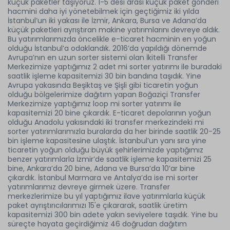
küçük paketler taşıyoruz. 1-5 desi arası küçük paket gönderi
hacmini daha iyi yönetebilmek için geçtiğimiz iki yılda
İstanbul’un iki yakası ile İzmir, Ankara, Bursa ve Adana’da
küçük paketleri ayrıştıran makine yatırımlarını devreye aldık.
Bu yatırımlarımızda öncelikle e-ticaret hacminin en yoğun
olduğu İstanbul’a odaklandık. 2016’da yapıldığı dönemde
Avrupa’nın en uzun sorter sistemi olan İkitelli Transfer
Merkezimize yaptığımız 2 adet mi sorter yatırımı ile buradaki
saatlik işleme kapasitemizi 30 bin bandına taşıdık. Yine
Avrupa yakasında Beşiktaş ve Şişli gibi ticaretin yoğun
olduğu bölgelerimize dağıtım yapan Boğaziçi Transfer
Merkezimize yaptığımız loop mi sorter yatırımı ile
kapasitemizi 20 bine çıkardık. E-ticaret depolarının yoğun
olduğu Anadolu yakısındaki iki transfer merkezindeki mi
sorter yatırımlarımızla buralarda da her birinde saatlik 20-25
bin işleme kapasitesine ulaştık. İstanbul’un yanı sıra yine
ticaretin yoğun olduğu büyük şehirlerimizde yaptığımız
benzer yatırımlarla İzmir’de saatlik işleme kapasitemizi 25
bine, Ankara’da 20 bine, Adana ve Bursa’da 10’ar bine
çıkardık. İstanbul Marmara ve Antalya’da ise mi sorter
yatırımlarımız devreye girmek üzere. Transfer
merkezlerimize bu yıl yaptığımız ilave yatırımlarla küçük
paket ayrıştırıcılarımızı 15'e çıkararak, saatlik üretim
kapasitemizi 300 bin adete yakın seviyelere taşıdık. Yine bu
süreçte hayata geçirdiğimiz 46 doğrudan dağıtım