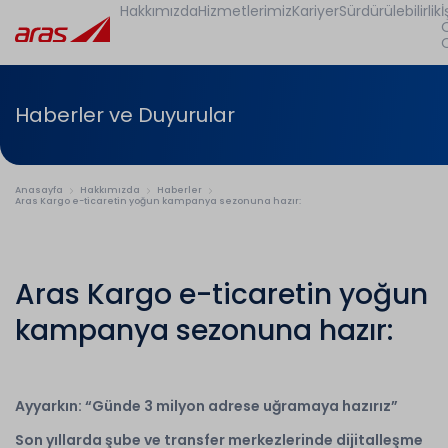
Hakkımızda
Hizmetlerimiz
Kariyer
Sürdürülebilirlik
İ
Haberler ve Duyurular
Anasayfa
Hakkımızda
Haberler
Aras Kargo e-ticaretin yoğun kampanya sezonuna hazır:
Aras Kargo e-ticaretin yoğun
kampanya sezonuna hazır:
Ayyarkın: “Günde 3 milyon adrese uğramaya hazırız”
Son yıllarda şube ve transfer merkezlerinde dijitalleşme