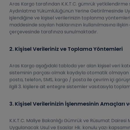
Aras Kargo tarafından K.K.T.C. gümrük yetkilendirme sü
Aydınlatma Yükümlülüğünün Yerine Getirilmesinde Uyula
işlendiğine ve kişisel verilerinizin toplanma yöntemler
maddesinde sayılan haklarınızın kullanılmasına ilişkin
çerçevesinde tarafınıza sunulmaktadır.
2. Kişisel Verileriniz ve Toplama Yöntemleri
Aras Kargo aşağıdaki tabloda yer alan kişisel veri kate
sisteminin parçası olmak kaydıyla otomatik olmayan yo
posta, telefon, SMS, kargo / posta ile çevrim içi görüşm
ilgili 3. kişilere ait entegre sistemler vasıtasıyla topla
3. Kişisel Verilerinizin İşlenmesinin Amaçları 
K.K.T.C. Maliye Bakanlığı Gümrük ve Rüsumat Dairesi M
Uygulanacak Usul ve Esaslar Hk. konulu yazı kapsamında