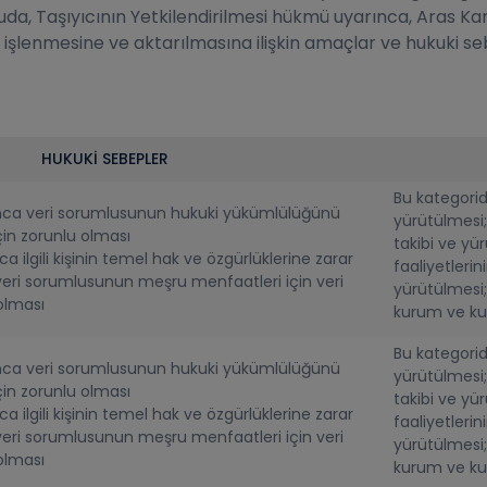
tuda, Taşıyıcının Yetkilendirilmesi hükmü uyarınca, Aras K
işlenmesine ve aktarılmasına ilişkin amaçlar ve hukuki se
HUKUKİ SEBEPLER
Bu kategoride
nca veri sorumlusunun hukuki yükümlülüğünü
yürütülmesi;
çin zorunlu olması
takibi ve yür
a ilgili kişinin temel hak ve özgürlüklerine zarar
faaliyetlerin
eri sorumlusunun meşru menfaatleri için veri
yürütülmesi; 
olması
kurum ve kur
Bu kategoride
nca veri sorumlusunun hukuki yükümlülüğünü
yürütülmesi;
çin zorunlu olması
takibi ve yür
a ilgili kişinin temel hak ve özgürlüklerine zarar
faaliyetlerin
eri sorumlusunun meşru menfaatleri için veri
yürütülmesi; 
olması
kurum ve kur