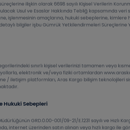
reçlerine ilişkin olarak 6698 sayılı Kişisel Verilerin Kor
cak Usul ve Esaslar Hakkında Tebliğ kapsamında veri sorum
ine, işlenmesinin amaçlarına, hukuki sebeplerine, kimlere h
 detaylı bilgiler işbu Gümrük Yetkilendirmeleri Süreçlerin
gorilerindeki sınırlı kişisel verilerinizi tamamen veya kıs
llarla, elektronik ve/veya fiziki ortamlardan www.araskar
e / iletişim platformları, Aras Kargo bilişim teknolojileri s
maktadır.
ve Hukuki Sebepleri
üdürlüğünün GRD.0.00-001/09-21/E.1231 sayılı ve Hızlı Kar
, internet üzerinden satın alınan veya hızlı kargo ile gön