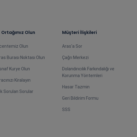
ş Ortağımız Olun
Müşteri İlişkileri
centemiz Olun
Aras'a Sor
ras Burası Noktası Olun
Çağrı Merkezi
snaf Kurye Olun
Dolandırıcılık Farkındalığı ve
Korunma Yöntemleri
racınızı Kiralayın
Hasar Tazmin
ık Sorulan Sorular
Geri Bildirim Formu
SSS