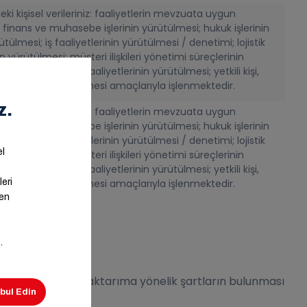
ki kişisel verileriniz: faaliyetlerin mevzuata uygun
 finans ve muhasebe işlerinin yürütülmesi; hukuk işlerinin
ütülmesi; iş faaliyetlerinin yürütülmesi / denetimi; lojistik
in yürütülmesi; müşteri ilişkileri yönetimi süreçlerinin
saklama ve arşiv faaliyetlerinin yürütülmesi; yetkili kişi,
uluşlara bilgi verilmesi amaçlarıyla işlenmektedir.
ki kişisel verileriniz: faaliyetlerin mevzuata uygun
 finans ve muhasebe işlerinin yürütülmesi; hukuk işlerinin
ütülmesi; iş faaliyetlerinin yürütülmesi / denetimi; lojistik
in yürütülmesi; müşteri ilişkileri yönetimi süreçlerinin
saklama ve arşiv faaliyetlerinin yürütülmesi; yetkili kişi,
uluşlara bilgi verilmesi amaçlarıyla işlenmektedir.
rinde düzenlenen aktarıma yönelik şartların bulunması