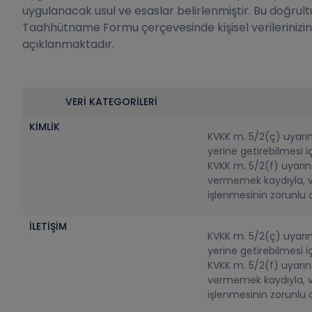
uygulanacak usul ve esaslar belirlenmiştir. Bu doğrul
Taahhütname Formu çerçevesinde kişisel verilerinizin 
açıklanmaktadır.
VERİ KATEGORİLERİ
KİMLİK
KVKK m. 5/2(ç) uyarı
yerine getirebilmesi i
KVKK m. 5/2(f) uyarınc
vermemek kaydıyla, v
işlenmesinin zorunlu 
İLETİŞİM
KVKK m. 5/2(ç) uyarı
yerine getirebilmesi i
KVKK m. 5/2(f) uyarınc
vermemek kaydıyla, v
işlenmesinin zorunlu 