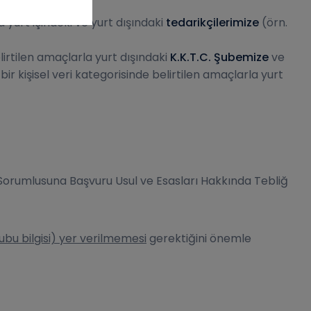
 yurt içindeki ve yurt dışındaki
tedarikçilerimize
(örn.
lirtilen amaçlarla yurt dışındaki
K.K.T.C. Şubemize
ve
r kişisel veri kategorisinde belirtilen amaçlarla yurt
eri Sorumlusuna Başvuru Usul ve Esasları Hakkında Tebliğ
grubu bilgisi) yer verilmemesi
gerektiğini önemle