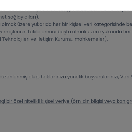
da her bir kişisel veri kategorisinde belirtilen amaçlarla
et sağlayıcıları),
a olmak üzere yukarıda her bir kişisel veri kategorisinde be
yum işlerinin takibi amacı başta olmak üzere yukarıda her bi
gi Teknolojileri ve İletişim Kurumu, mahkemeler).
de düzenlenmiş olup, haklarınıza yönelik başvurularınızı, V
i bir özel nitelikli kişisel veriye (örn. din bilgisi veya kan 