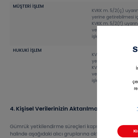
MÜŞTERİ İŞLEM
KVKK m. 5/2(ç) uyarı
yerine getirebilmesi i
KVKK m. 5/2(f) uyarınc
vermemek kaydıyla, v
işlenmesinin zorunlu 
HUKUKİ İŞLEM
KVKK m. 5/2(ç) uyarı
yerine getirebilmesi i
KVKK m. 5/2(f) uyarınc
vermemek kaydıyla, v
işlenmesinin zorunlu 
4. Kişisel Verilerinizin Aktarılması
Gümrük yetkilendirme süreçleri kapsamında işlenen ki
halinde aşağıdaki alıcı gruplarına aktarılabilecektir: