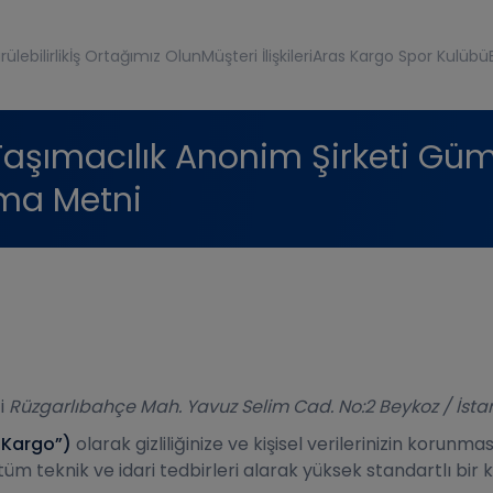
ülebilirlik
İş Ortağımız Olun
Müşteri İlişkileri
Aras Kargo Spor Kulübü
ı Taşımacılık Anonim Şirketi Gü
tma Metni
ti
Rüzgarlıbahçe Mah. Yavuz Selim Cad. No:2 Beykoz / İsta
 Kargo”)
olarak gizliliğinize ve kişisel verilerinizin korun
i tüm teknik ve idari tedbirleri alarak yüksek standartlı bir