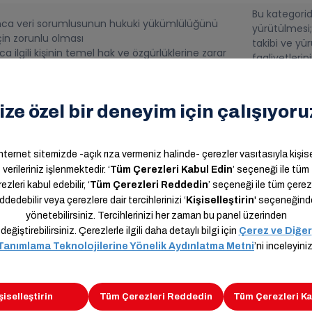
Bu kategoride
nca veri sorumlusunun hukuki yükümlülüğünü
yürütülmesi;
çin zorunlu olması
takibi ve yür
a ilgili kişinin temel hak ve özgürlüklerine zarar
faaliyetlerin
eri sorumlusunun meşru menfaatleri için veri
yürütülmesi; 
olması
kurum ve kur
Bu kategoride
nca veri sorumlusunun hukuki yükümlülüğünü
yürütülmesi;
çin zorunlu olması
takibi ve yür
a ilgili kişinin temel hak ve özgürlüklerine zarar
faaliyetlerin
eri sorumlusunun meşru menfaatleri için veri
yürütülmesi; 
olması
kurum ve kur
şisel verileriniz, KVKK’nın 8’inci ve/veya 9’uncu maddele