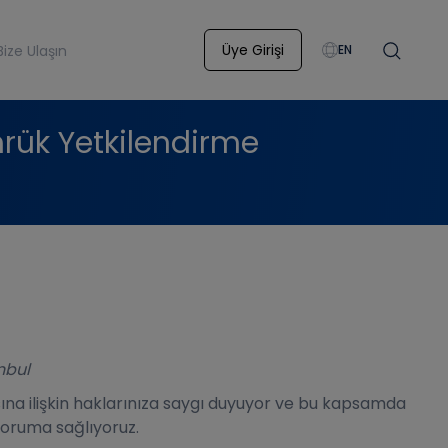
Üye Girişi
Bize Ulaşın
EN
mrük Yetkilendirme
nbul
masına ilişkin haklarınıza saygı duyuyor ve bu kapsamda
 koruma sağlıyoruz.