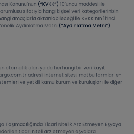
unması Kanunu’nun
(“KVKK”)
10’uncu maddesi ile
lusu sıfatıyla hangi kişisel veri kategorilerinizin
angi amaçlarla aktarılabileceği ile KVKK’nın 11’inci
e Yönelik Aydınlatma Metni
(“Aydınlatma Metni”)
men otomatik olan ya da herhangi bir veri kayıt
go.com.tr adresli internet sitesi, matbu formlar, e-
istemleri ve yetkili kamu kurum ve kuruluşları ile diğer
go Taşımacılığında Ticari Nitelik Arz Etmeyen Eşyaya
derilen ticari niteli arz etmeyen eşyalara