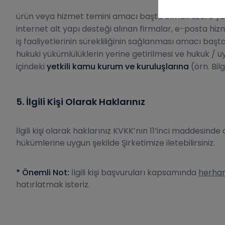
ürün veya hizmet temini amacı başta olmak üzere yukarı
internet alt yapı desteği alınan firmalar, e-posta hizm
iş faaliyetlerinin sürekliliğinin sağlanması amacı başt
hukuki yükümlülüklerin yerine getirilmesi ve hukuk / u
içindeki
yetkili kamu kurum ve kuruluşlarına
(örn. Bil
5. İlgili Kişi Olarak Haklarınız
İlgili kişi olarak haklarınız KVKK’nın 11’inci maddesin
hükümlerine uygun şekilde Şirketimize iletebilirsiniz.
* Önemli Not:
İlgili kişi başvuruları kapsamında
herhang
hatırlatmak isteriz.