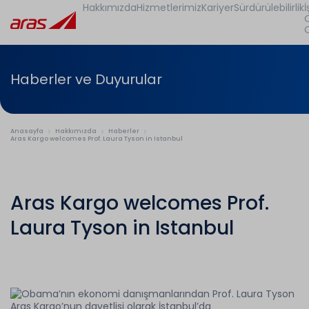
Hakkımızda
Hizmetlerimiz
Kariyer
Sürdürülebilirlik
İ
Haberler ve Duyurular
Anasayfa
Hakkımızda
Haberler
Aras Kargo welcomes Prof. Laura Tyson in Istanbul
Aras Kargo welcomes Prof.
Laura Tyson in Istanbul