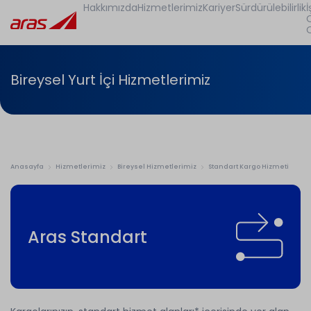
Hakkımızda
Hizmetlerimiz
Kariyer
Sürdürülebilirlik
İ
Bireysel Yurt İçi Hizmetlerimiz
Anasayfa
Hizmetlerimiz
Bireysel Hizmetlerimiz
Standart Kargo Hizmeti
Aras Standart