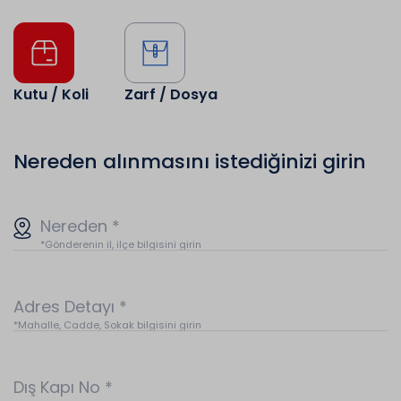
Kutu / Koli
Zarf / Dosya
Nereden alınmasını istediğinizi girin
Nereden
*
*Gönderenin il, ilçe bilgisini girin
Adres Detayı
*
*Mahalle, Cadde, Sokak bilgisini girin
Dış Kapı No
*