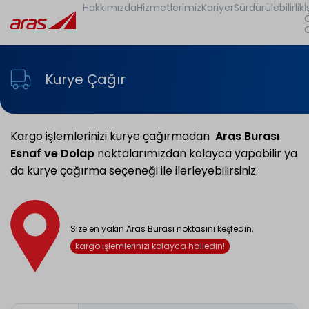
Hakkımızda
Hizmetlerimiz
Kariyer
Sürdürülebilirlik
İ
Kurye Çağır
Kargo işlemlerinizi kurye çağırmadan
Aras Burası
Esnaf ve Dolap
noktalarımızdan kolayca yapabilir ya
da kurye çağırma seçeneği ile ilerleyebilirsiniz.
Size en yakın Aras Burası noktasını keşfedin,
kargo işlemlerinizi kolayca halledin!