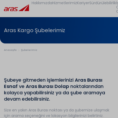
Hakkımızda
Hizmetlerimiz
Kariyer
Sürdürülebilirlik
İ
Aras Kargo Şubelerimiz
Anasayfa
Şubelerimiz
Şubeye gitmeden işlemlerinizi
Aras Burası
Esnaf
ve
Aras Burası Dolap
noktalarından
kolayca yapabilirsiniz ya da şube aramaya
devam edebilirsiniz.
Size en yakın Aras Burası noktası ya da şubemize ulaşmak
için arama seçeneğini ve lokasyon bilgilerinizi belirtiniz.