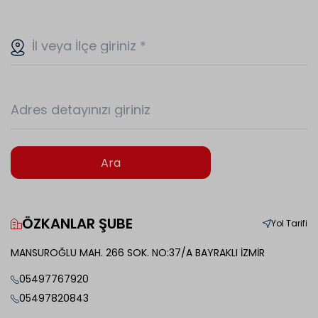
İl veya İlçe giriniz
*
Adres detayınızı giriniz
Ara
ÖZKANLAR ŞUBE
Yol Tarifi
MANSUROĞLU MAH. 266 SOK. NO:37/A BAYRAKLI İZMİR
05497767920
05497820843