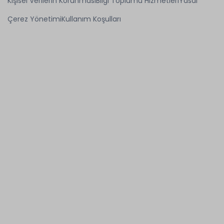
Kişisel Verilerin Korunması
Bilgi Toplumu Hizmetleri
Yasal
Çerez Yönetimi
Kullanım Koşulları