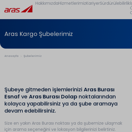
Hakkımızda
Hizmetlerimiz
Kariyer
Sürdürülebilirlik
İ
Aras Kargo Şubelerimiz
Anasayfa
Şubelerimiz
Şubeye gitmeden işlemlerinizi
Aras Burası
Esnaf
ve
Aras Burası Dolap
noktalarından
kolayca yapabilirsiniz ya da şube aramaya
devam edebilirsiniz.
Size en yakın Aras Burası noktası ya da şubemize ulaşmak
için arama seçeneğini ve lokasyon bilgilerinizi belirtiniz.