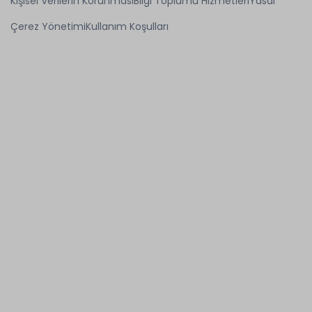
Kişisel Verilerin Korunması
Bilgi Toplumu Hizmetleri
Yasal
Çerez Yönetimi
Kullanım Koşulları