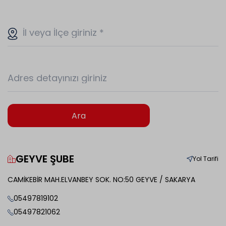
İl veya İlçe giriniz
*
Adres detayınızı giriniz
Ara
GEYVE ŞUBE
Yol Tarifi
CAMİKEBİR MAH.ELVANBEY SOK. NO:50 GEYVE / SAKARYA
05497819102
05497821062