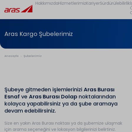
Hakkımızda
Hizmetlerimiz
Kariyer
Sürdürülebilirlik
İ
Aras Kargo Şubelerimiz
Anasayfa
Şubelerimiz
Şubeye gitmeden işlemlerinizi
Aras Burası
Esnaf
ve
Aras Burası Dolap
noktalarından
kolayca yapabilirsiniz ya da şube aramaya
devam edebilirsiniz.
Size en yakın Aras Burası noktası ya da şubemize ulaşmak
için arama seçeneğini ve lokasyon bilgilerinizi belirtiniz.