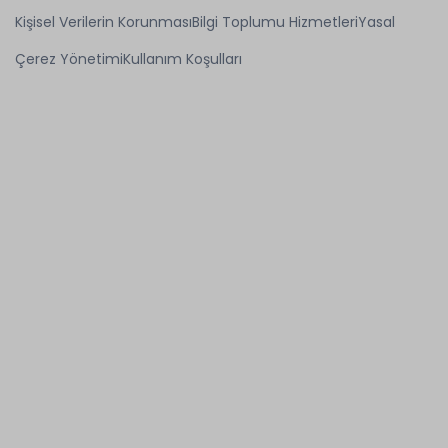
Kişisel Verilerin Korunması
Bilgi Toplumu Hizmetleri
Yasal
Çerez Yönetimi
Kullanım Koşulları