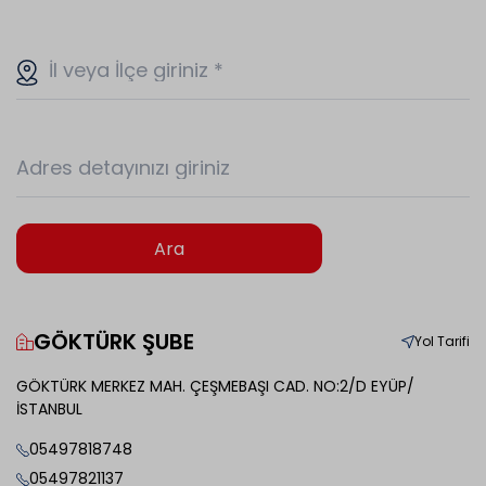
İl veya İlçe giriniz
*
Adres detayınızı giriniz
Ara
GÖKTÜRK ŞUBE
Yol Tarifi
GÖKTÜRK MERKEZ MAH. ÇEŞMEBAŞI CAD. NO:2/D EYÜP/
İSTANBUL
05497818748
05497821137