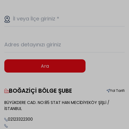
İl veya İlçe giriniz
*
Adres detayınızı giriniz
Ara
BOĞAZİÇİ BÖLGE ŞUBE
Yol Tarifi
BÜYÜKDERE CAD. NO:85 STAT HAN MECİDİYEKÖY ŞİŞLİ /
İSTANBUL
02123322300