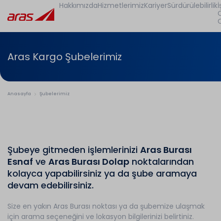
Hakkımızda
Hizmetlerimiz
Kariyer
Sürdürülebilirlik
İ
Aras Kargo Şubelerimiz
Anasayfa
Şubelerimiz
Şubeye gitmeden işlemlerinizi
Aras Burası
Esnaf
ve
Aras Burası Dolap
noktalarından
kolayca yapabilirsiniz ya da şube aramaya
devam edebilirsiniz.
Size en yakın Aras Burası noktası ya da şubemize ulaşmak
için arama seçeneğini ve lokasyon bilgilerinizi belirtiniz.