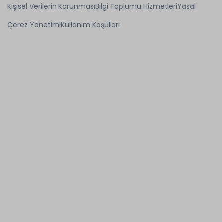
Kişisel Verilerin Korunması
Bilgi Toplumu Hizmetleri
Yasal
Çerez Yönetimi
Kullanım Koşulları