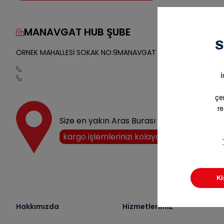
MANAVGAT HUB ŞUBE
Yol Tarifi
ÖRNEK MAHALLESİ SOKAK NO:9MANAVGAT ANTALYA/
Size en yakın Aras Burası noktasını keşfedi
kargo işlemlerinizi kolayca halledin!
Hakkımızda
Hizmetlerimiz