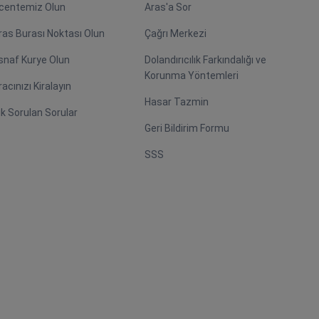
centemiz Olun
Aras'a Sor
ras Burası Noktası Olun
Çağrı Merkezi
snaf Kurye Olun
Dolandırıcılık Farkındalığı ve
Korunma Yöntemleri
racınızı Kiralayın
Hasar Tazmin
ık Sorulan Sorular
Geri Bildirim Formu
SSS