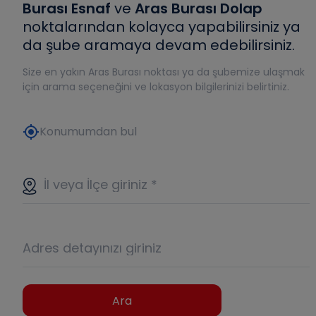
Burası Esnaf
ve
Aras Burası Dolap
noktalarından kolayca yapabilirsiniz ya
da şube aramaya devam edebilirsiniz.
Size en yakın Aras Burası noktası ya da şubemize ulaşmak
için arama seçeneğini ve lokasyon bilgilerinizi belirtiniz.
my_location
Konumumdan bul
İl veya İlçe giriniz
*
Adres detayınızı giriniz
Ara