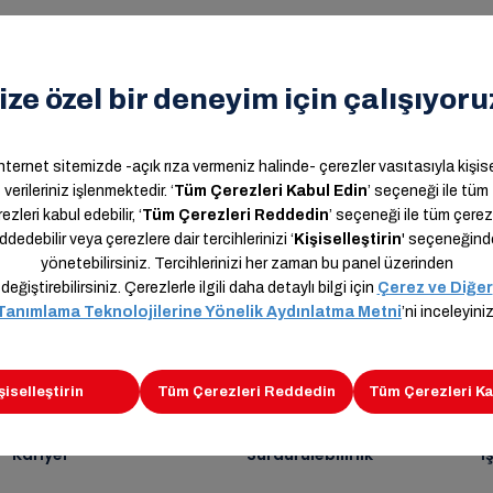
n,
Kariyer
Sürdürülebilirlik
İ