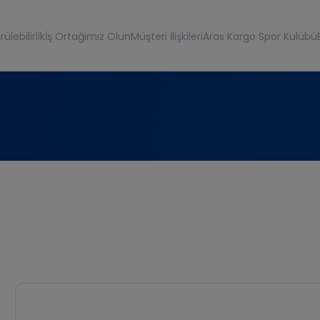
ülebilirlik
İş Ortağımız Olun
Müşteri İlişkileri
Aras Kargo Spor Kulübü