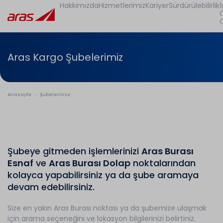
Hakkımızda
Hizmetlerimiz
Kariyer
Sürdürülebilirlik
İ
Aras Kargo Şubelerimiz
Anasayfa
Şubelerimiz
Şubeye gitmeden işlemlerinizi
Aras Burası
Esnaf
ve
Aras Burası Dolap
noktalarından
kolayca yapabilirsiniz ya da şube aramaya
devam edebilirsiniz.
Size en yakın Aras Burası noktası ya da şubemize ulaşmak
için arama seçeneğini ve lokasyon bilgilerinizi belirtiniz.