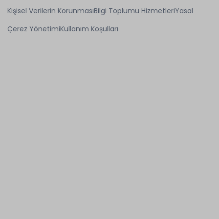
Kişisel Verilerin Korunması
Bilgi Toplumu Hizmetleri
Yasal
Çerez Yönetimi
Kullanım Koşulları