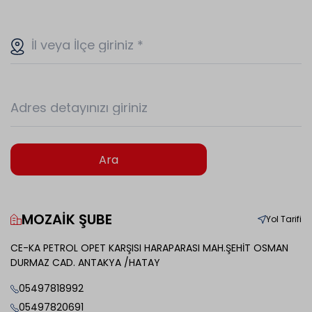
İl veya İlçe giriniz
*
Adres detayınızı giriniz
Ara
MOZAİK ŞUBE
Yol Tarifi
CE-KA PETROL OPET KARŞISI HARAPARASI MAH.ŞEHİT OSMAN
DURMAZ CAD. ANTAKYA /HATAY
05497818992
05497820691