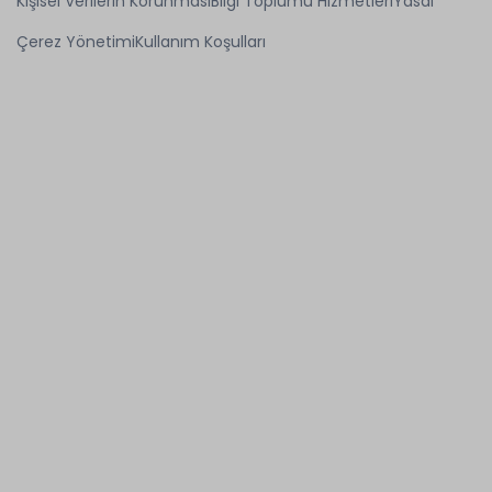
Kişisel Verilerin Korunması
Bilgi Toplumu Hizmetleri
Yasal
Çerez Yönetimi
Kullanım Koşulları