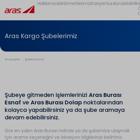
Hakkımızda
Hizmetlerimiz
Kariyer
Sürdürülebilirlik
İ
Aras Kargo Şubelerimiz
Anasayfa
Şubelerimiz
Şubeye gitmeden işlemlerinizi
Aras Burası
Esnaf
ve
Aras Burası Dolap
noktalarından
kolayca yapabilirsiniz ya da şube aramaya
devam edebilirsiniz.
Size en yakın Aras Burası noktası ya da şubemize ulaşmak
için arama seçeneğini ve lokasyon bilgilerinizi belirtiniz.