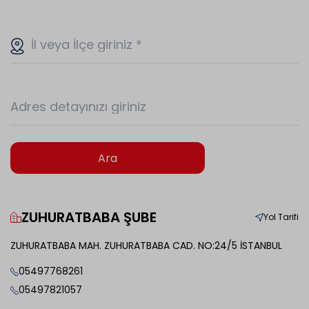
İl veya İlçe giriniz
*
Adres detayınızı giriniz
Ara
ZUHURATBABA ŞUBE
Yol Tarifi
ZUHURATBABA MAH. ZUHURATBABA CAD. NO:24/5 İSTANBUL
05497768261
05497821057