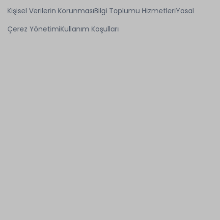
Kişisel Verilerin Korunması
Bilgi Toplumu Hizmetleri
Yasal
Çerez Yönetimi
Kullanım Koşulları