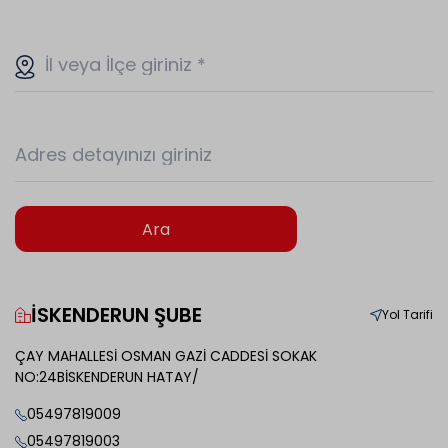
İl veya İlçe giriniz
*
Adres detayınızı giriniz
Ara
İSKENDERUN ŞUBE
Yol Tarifi
ÇAY MAHALLESİ OSMAN GAZİ CADDESİ SOKAK
NO:24BİSKENDERUN HATAY/
05497819009
05497819003