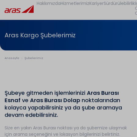
Hakkımızda
Hizmetlerimiz
Kariyer
Sürdürülebilirlik
İ
Aras Kargo Şubelerimiz
Anasayfa
Şubelerimiz
Şubeye gitmeden işlemlerinizi
Aras Burası
Esnaf
ve
Aras Burası Dolap
noktalarından
kolayca yapabilirsiniz ya da şube aramaya
devam edebilirsiniz.
Size en yakın Aras Burası noktası ya da şubemize ulaşmak
için arama seçeneğini ve lokasyon bilgilerinizi belirtiniz.