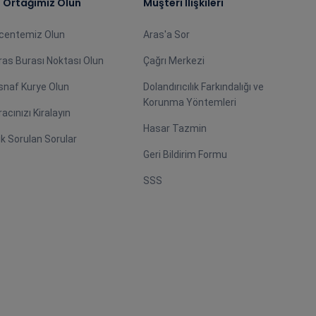
ş Ortağımız Olun
Müşteri İlişkileri
centemiz Olun
Aras'a Sor
ras Burası Noktası Olun
Çağrı Merkezi
snaf Kurye Olun
Dolandırıcılık Farkındalığı ve
Korunma Yöntemleri
racınızı Kiralayın
Hasar Tazmin
ık Sorulan Sorular
Geri Bildirim Formu
SSS