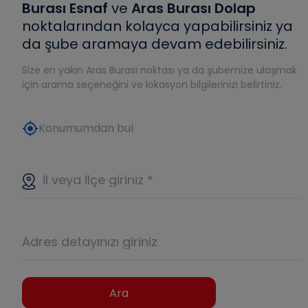
Burası Esnaf
ve
Aras Burası Dolap
noktalarından kolayca yapabilirsiniz ya
da şube aramaya devam edebilirsiniz.
Size en yakın Aras Burası noktası ya da şubemize ulaşmak
için arama seçeneğini ve lokasyon bilgilerinizi belirtiniz.
my_location
Konumumdan bul
İl veya İlçe giriniz
*
Adres detayınızı giriniz
Ara