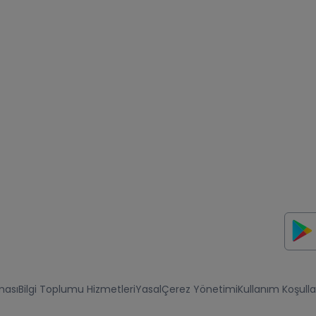
ması
Bilgi Toplumu Hizmetleri
Yasal
Çerez Yönetimi
Kullanım Koşulla