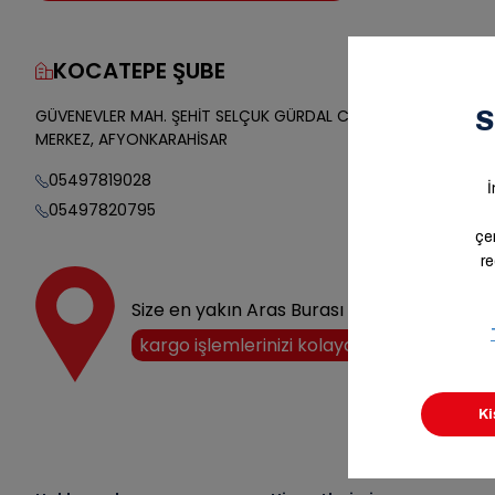
KOCATEPE ŞUBE
Yol Tarifi
GÜVENEVLER MAH. ŞEHİT SELÇUK GÜRDAL CAD. 2 APT. 25/A
MERKEZ, AFYONKARAHİSAR
05497819028
05497820795
Size en yakın Aras Burası noktasını keşfedi
kargo işlemlerinizi kolayca halledin!