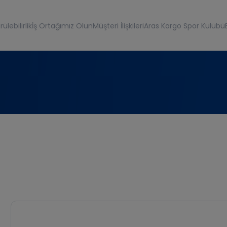
ülebilirlik
İş Ortağımız Olun
Müşteri İlişkileri
Aras Kargo Spor Kulübü