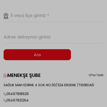
İl veya İlçe giriniz
*
Adres detayınızı giriniz
Ara
MENEKŞE ŞUBE
Yol Tarifi
SAĞLIK MAH EDİRNE 4 SOK NO:30/32A ERGENE /TEKİRDAĞ
05497818629
05497821264