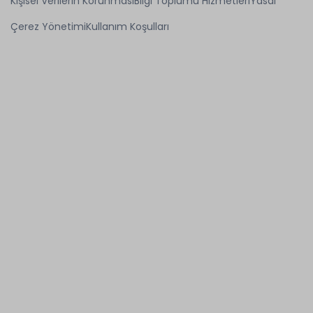
Kişisel Verilerin Korunması
Bilgi Toplumu Hizmetleri
Yasal
Çerez Yönetimi
Kullanım Koşulları