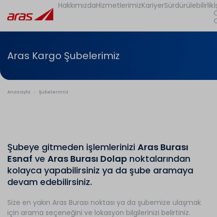
Hakkımızda
Hizmetlerimiz
Kariyer
Sürdürülebilirlik
İ
Aras Kargo Şubelerimiz
Anasayfa
Şubelerimiz
Şubeye gitmeden işlemlerinizi
Aras Burası
Esnaf
ve
Aras Burası Dolap
noktalarından
kolayca yapabilirsiniz ya da şube aramaya
devam edebilirsiniz.
Size en yakın Aras Burası noktası ya da şubemize ulaşmak
için arama seçeneğini ve lokasyon bilgilerinizi belirtiniz.