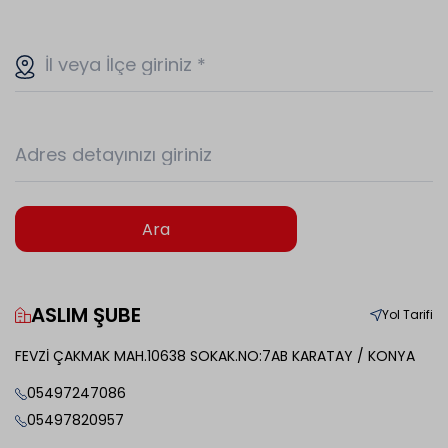
İl veya İlçe giriniz
*
Adres detayınızı giriniz
Ara
ASLIM ŞUBE
Yol Tarifi
FEVZİ ÇAKMAK MAH.10638 SOKAK.NO:7AB KARATAY / KONYA
05497247086
05497820957