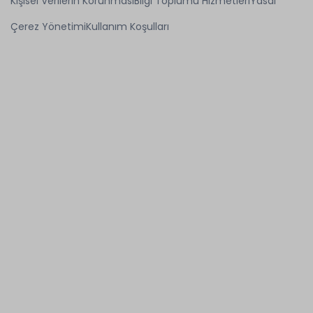
Kişisel Verilerin Korunması
Bilgi Toplumu Hizmetleri
Yasal
Çerez Yönetimi
Kullanım Koşulları