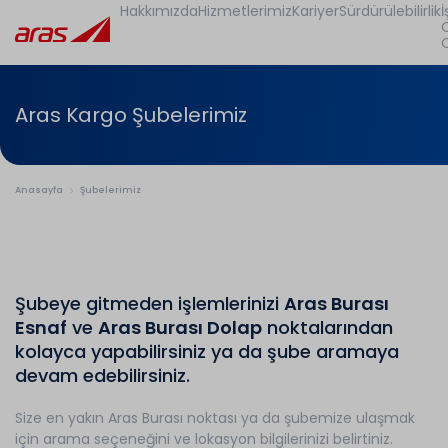
Hakkımızda
Hizmetlerimiz
Kariyer
Sürdürülebilirlik
İ
Aras Kargo Şubelerimiz
Anasayfa
Şubelerimiz
Şubeye gitmeden işlemlerinizi
Aras Burası
Esnaf
ve
Aras Burası Dolap
noktalarından
kolayca yapabilirsiniz ya da şube aramaya
devam edebilirsiniz.
Size en yakın Aras Burası noktası ya da şubemize ulaşmak
için arama seçeneğini ve lokasyon bilgilerinizi belirtiniz.