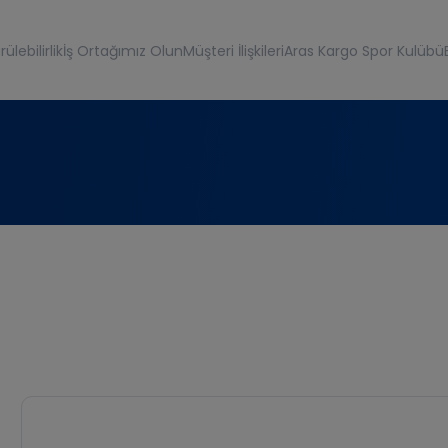
ülebilirlik
İş Ortağımız Olun
Müşteri İlişkileri
Aras Kargo Spor Kulübü