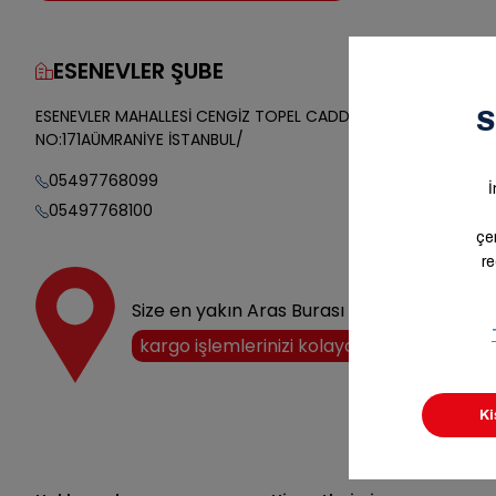
ESENEVLER ŞUBE
Yol Tarifi
ESENEVLER MAHALLESİ CENGİZ TOPEL CADDESİ SOKAK
NO:171AÜMRANİYE İSTANBUL/
05497768099
05497768100
Size en yakın Aras Burası noktasını keşfedi
kargo işlemlerinizi kolayca halledin!