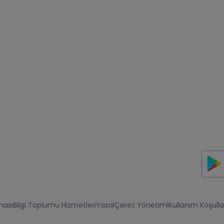
ması
Bilgi Toplumu Hizmetleri
Yasal
Çerez Yönetimi
Kullanım Koşulla