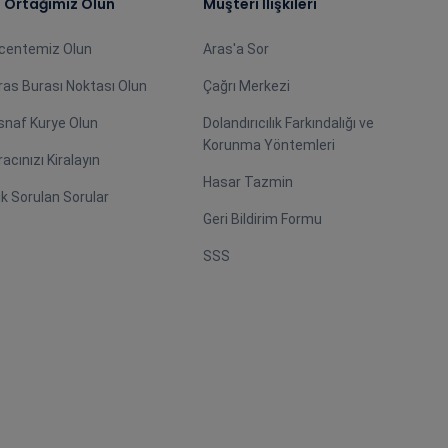
ş Ortağımız Olun
Müşteri İlişkileri
centemiz Olun
Aras'a Sor
ras Burası Noktası Olun
Çağrı Merkezi
snaf Kurye Olun
Dolandırıcılık Farkındalığı ve
Korunma Yöntemleri
racınızı Kiralayın
Hasar Tazmin
ık Sorulan Sorular
Geri Bildirim Formu
SSS