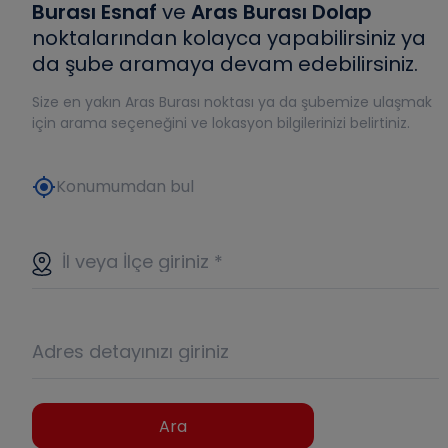
Burası Esnaf
ve
Aras Burası Dolap
noktalarından kolayca yapabilirsiniz ya
da şube aramaya devam edebilirsiniz.
Size en yakın Aras Burası noktası ya da şubemize ulaşmak
için arama seçeneğini ve lokasyon bilgilerinizi belirtiniz.
my_location
Konumumdan bul
İl veya İlçe giriniz
*
Adres detayınızı giriniz
Ara