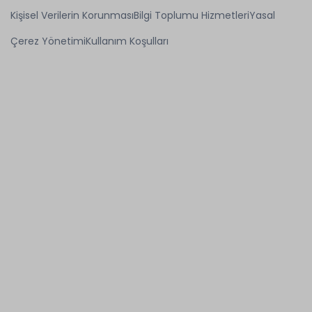
Kişisel Verilerin Korunması
Bilgi Toplumu Hizmetleri
Yasal
Çerez Yönetimi
Kullanım Koşulları