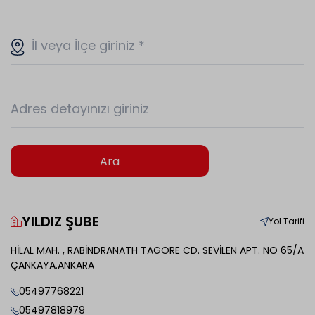
İl veya İlçe giriniz
*
Adres detayınızı giriniz
Ara
YILDIZ ŞUBE
Yol Tarifi
HİLAL MAH. , RABİNDRANATH TAGORE CD. SEVİLEN APT. NO 65/A
ÇANKAYA.ANKARA
05497768221
05497818979