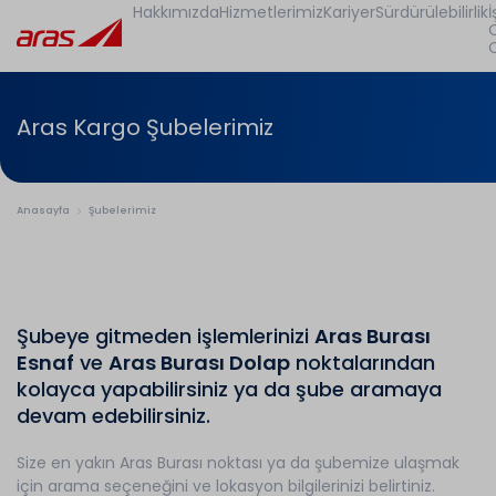
Hakkımızda
Hizmetlerimiz
Kariyer
Sürdürülebilirlik
İ
Aras Kargo Şubelerimiz
Anasayfa
Şubelerimiz
Şubeye gitmeden işlemlerinizi
Aras Burası
Esnaf
ve
Aras Burası Dolap
noktalarından
kolayca yapabilirsiniz ya da şube aramaya
devam edebilirsiniz.
Size en yakın Aras Burası noktası ya da şubemize ulaşmak
için arama seçeneğini ve lokasyon bilgilerinizi belirtiniz.