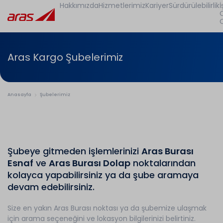
Hakkımızda
Hizmetlerimiz
Kariyer
Sürdürülebilirlik
İ
Aras Kargo Şubelerimiz
Anasayfa
Şubelerimiz
Şubeye gitmeden işlemlerinizi
Aras Burası
Esnaf
ve
Aras Burası Dolap
noktalarından
kolayca yapabilirsiniz ya da şube aramaya
devam edebilirsiniz.
Size en yakın Aras Burası noktası ya da şubemize ulaşmak
için arama seçeneğini ve lokasyon bilgilerinizi belirtiniz.