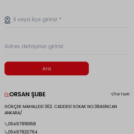
İl veya İlçe giriniz
*
Adres detayınızı giriniz
Ara
ORSAN ŞUBE
Yol Tarifi
GÖKÇEK MAHALLESİ 362. CADDESİ SOKAK NO:38ASİNCAN
ANKARA/
05497818958
05497820764