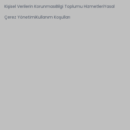
Kişisel Verilerin Korunması
Bilgi Toplumu Hizmetleri
Yasal
Çerez Yönetimi
Kullanım Koşulları