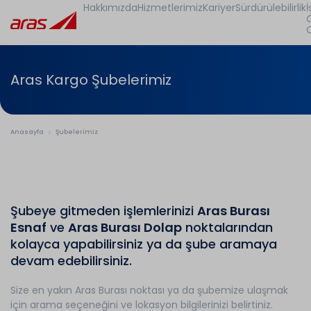
Hakkımızda
Hizmetlerimiz
Kariyer
Sürdürülebilirlik
İ
Aras Kargo Şubelerimiz
Anasayfa
Şubelerimiz
Şubeye gitmeden işlemlerinizi
Aras Burası
Esnaf
ve
Aras Burası Dolap
noktalarından
kolayca yapabilirsiniz ya da şube aramaya
devam edebilirsiniz.
Size en yakın Aras Burası noktası ya da şubemize ulaşmak
için arama seçeneğini ve lokasyon bilgilerinizi belirtiniz.