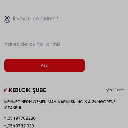
İl veya İlçe giriniz
*
Adres detayınızı giriniz
Ara
KIZILCIK ŞUBE
Yol Tarifi
MEHMET NESİH ÖZMEN MAH. KASIM SK. NO:8 A GÜNGÖREN/
İSTANBUL
05497768286
05497821038