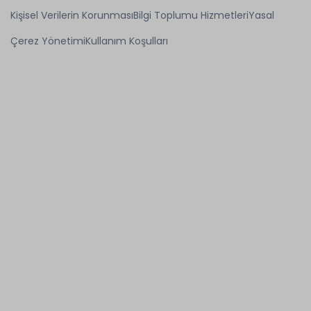
Kişisel Verilerin Korunması
Bilgi Toplumu Hizmetleri
Yasal
Çerez Yönetimi
Kullanım Koşulları