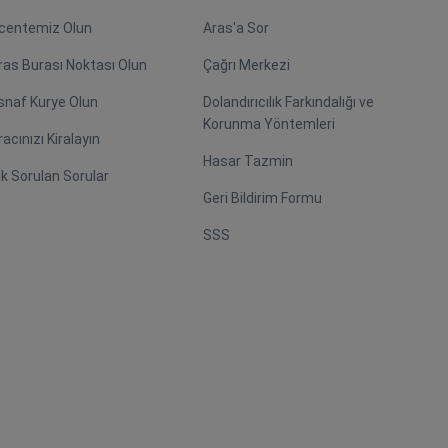
centemiz Olun
Aras'a Sor
ras Burası Noktası Olun
Çağrı Merkezi
snaf Kurye Olun
Dolandırıcılık Farkındalığı ve
Korunma Yöntemleri
racınızı Kiralayın
Hasar Tazmin
ık Sorulan Sorular
Geri Bildirim Formu
SSS