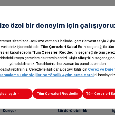
n,
Kariyer
Sürdürülebilirlik
İ