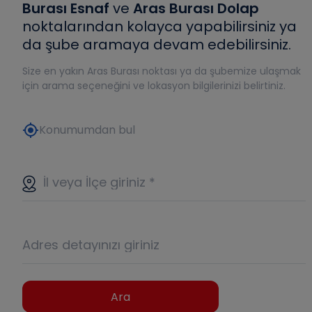
Burası Esnaf
ve
Aras Burası Dolap
noktalarından kolayca yapabilirsiniz ya
da şube aramaya devam edebilirsiniz.
Size en yakın Aras Burası noktası ya da şubemize ulaşmak
için arama seçeneğini ve lokasyon bilgilerinizi belirtiniz.
my_location
Konumumdan bul
İl veya İlçe giriniz
*
Adres detayınızı giriniz
Ara