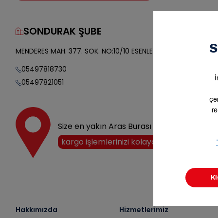
SONDURAK ŞUBE
Yol Tarifi
MENDERES MAH. 377. SOK. NO:10/10 ESENLER/İSTANBUL
05497818730
05497821051
Size en yakın Aras Burası noktasını keşfedi
kargo işlemlerinizi kolayca halledin!
Hakkımızda
Hizmetlerimiz