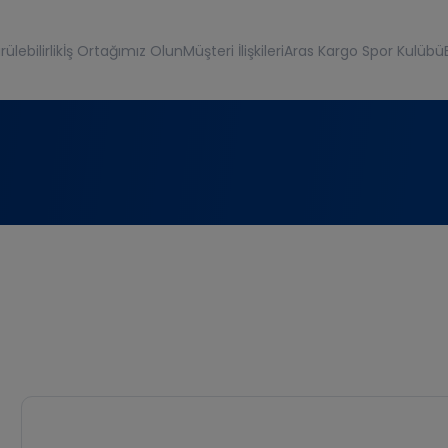
ülebilirlik
İş Ortağımız Olun
Müşteri İlişkileri
Aras Kargo Spor Kulübü