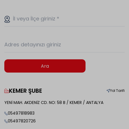
İl veya İlçe giriniz
*
Adres detayınızı giriniz
Ara
KEMER ŞUBE
Yol Tarifi
YENİ MAH. AKDENİZ CD. NO: 58 B / KEMER / ANTALYA
05497818983
05497820726