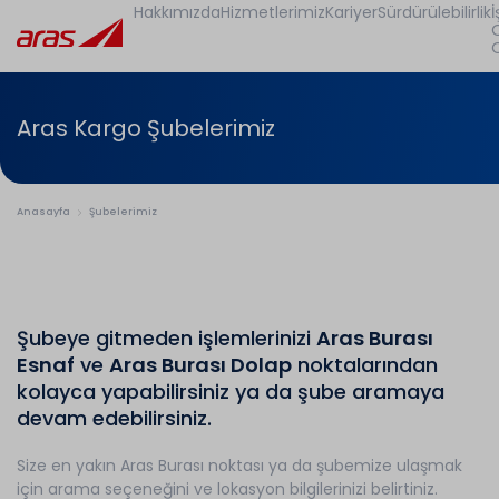
Hakkımızda
Hizmetlerimiz
Kariyer
Sürdürülebilirlik
İ
Aras Kargo Şubelerimiz
Anasayfa
Şubelerimiz
Şubeye gitmeden işlemlerinizi
Aras Burası
Esnaf
ve
Aras Burası Dolap
noktalarından
kolayca yapabilirsiniz ya da şube aramaya
devam edebilirsiniz.
Size en yakın Aras Burası noktası ya da şubemize ulaşmak
için arama seçeneğini ve lokasyon bilgilerinizi belirtiniz.