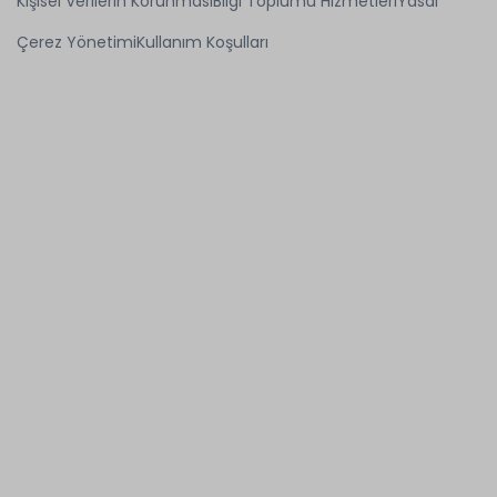
Kişisel Verilerin Korunması
Bilgi Toplumu Hizmetleri
Yasal
Çerez Yönetimi
Kullanım Koşulları