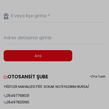
İl veya İlçe giriniz
*
Adres detayınızı giriniz
Ara
OTOSANSİT ŞUBE
Yol Tarifi
YİĞİTLER MAHALLESİ F101. SOKAK NO:5YILDIRIM BURSA/
05497768031
05497821090