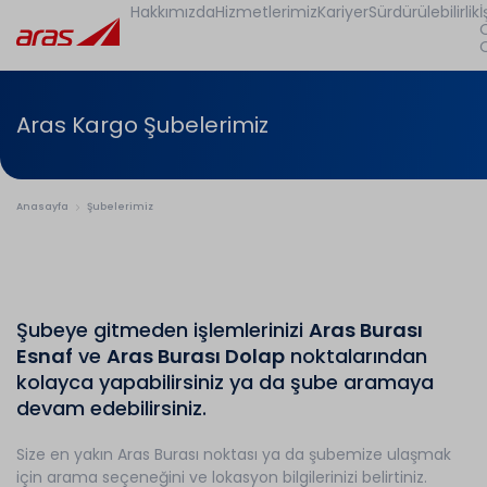
Hakkımızda
Hizmetlerimiz
Kariyer
Sürdürülebilirlik
İ
Aras Kargo Şubelerimiz
Anasayfa
Şubelerimiz
Şubeye gitmeden işlemlerinizi
Aras Burası
Esnaf
ve
Aras Burası Dolap
noktalarından
kolayca yapabilirsiniz ya da şube aramaya
devam edebilirsiniz.
Size en yakın Aras Burası noktası ya da şubemize ulaşmak
için arama seçeneğini ve lokasyon bilgilerinizi belirtiniz.