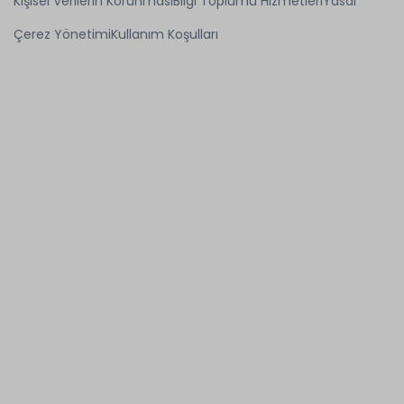
Kişisel Verilerin Korunması
Bilgi Toplumu Hizmetleri
Yasal
Çerez Yönetimi
Kullanım Koşulları