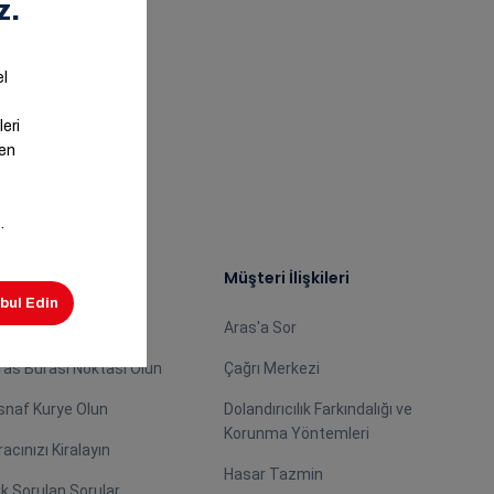
ş Ortağımız Olun
Müşteri İlişkileri
centemiz Olun
Aras'a Sor
ras Burası Noktası Olun
Çağrı Merkezi
snaf Kurye Olun
Dolandırıcılık Farkındalığı ve
Korunma Yöntemleri
racınızı Kiralayın
Hasar Tazmin
ık Sorulan Sorular