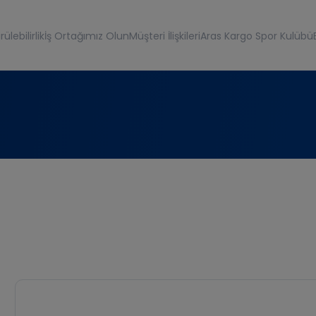
ülebilirlik
İş Ortağımız Olun
Müşteri İlişkileri
Aras Kargo Spor Kulübü