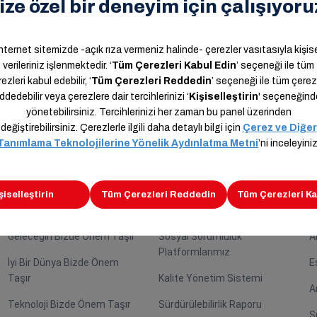
n,
Kariyer
Sürdürülebilirlik
İ
Araslar Bizde Önem Taşır
Sürdürülebilirlik Rotası
A
Geleceğin Bizde Önem Taşır
Sosyal Sorumluluk
A
Platformlarımız
İyi Bir Dünya Bizde Önem
E
Taşır
Kalite Yönetim Sistemi
A
Teknoloji Bizde Önem Taşır
Sürdürülebilirlik Raporu
S