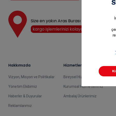
Size en yakın Aras Burası noktasını keşfedi
kargo işlemlerinizi kolayca halledin!
Hakkımızda
Hizmetlerimiz
Vizyon, Misyon ve Politikalar
Bireysel Hizmetlerimiz
Yönetim Ekibimiz
Kurumsal Hizmetlerimiz
Haberler & Duyurular
Ambalaj Ürünlerimiz
Reklamlarımız