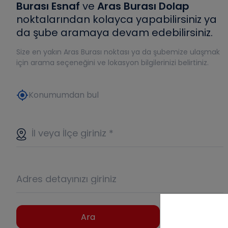
Burası Esnaf
ve
Aras Burası Dolap
noktalarından kolayca yapabilirsiniz ya
da şube aramaya devam edebilirsiniz.
Size en yakın Aras Burası noktası ya da şubemize ulaşmak
için arama seçeneğini ve lokasyon bilgilerinizi belirtiniz.
my_location
Konumumdan bul
İl veya İlçe giriniz
*
Adres detayınızı giriniz
Ara