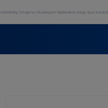
ülebilirlik
İş Ortağımız Olun
Müşteri İlişkileri
Aras Kargo Spor Kulübü