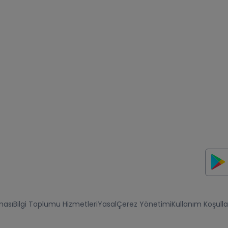
ması
Bilgi Toplumu Hizmetleri
Yasal
Çerez Yönetimi
Kullanım Koşulla