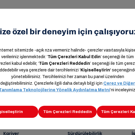
n,
Kariyer
Sürdürülebilirlik
İ