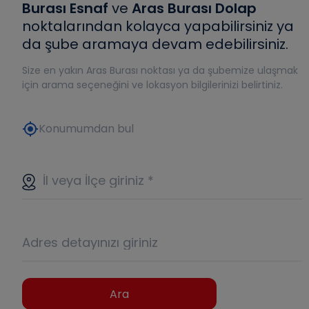
Burası Esnaf
ve
Aras Burası Dolap
noktalarından kolayca yapabilirsiniz ya
da şube aramaya devam edebilirsiniz.
Size en yakın Aras Burası noktası ya da şubemize ulaşmak
için arama seçeneğini ve lokasyon bilgilerinizi belirtiniz.
my_location
Konumumdan bul
İl veya İlçe giriniz
*
Adres detayınızı giriniz
Ara