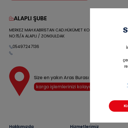
ALAPLI ŞUBE
Yol Tarifi
MERKEZ MAH.KABRİSTAN CAD.HÜKÜMET KONAĞI KARŞISI
NO:15/A ALAPLI / ZONGULDAK
05497247136
Size en yakın Aras Burası noktasını keşfedi
kargo işlemlerinizi kolayca halledin!
Hakkımızda
Hizmetlerimiz