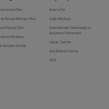
centemiz Olun
Aras'a Sor
ras Burası Noktası Olun
Çağrı Merkezi
snaf Kurye Olun
Dolandırıcılık Farkındalığı ve
Korunma Yöntemleri
racınızı Kiralayın
Hasar Tazmin
ık Sorulan Sorular
Geri Bildirim Formu
SSS