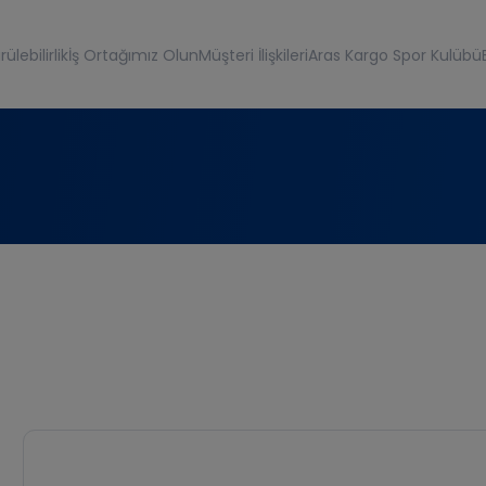
ülebilirlik
İş Ortağımız Olun
Müşteri İlişkileri
Aras Kargo Spor Kulübü