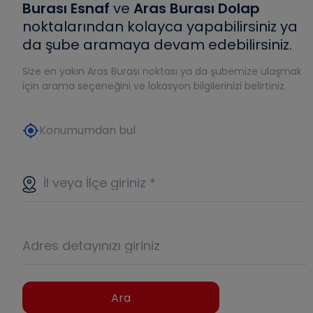
Burası Esnaf
ve
Aras Burası Dolap
noktalarından kolayca yapabilirsiniz ya
da şube aramaya devam edebilirsiniz.
Size en yakın Aras Burası noktası ya da şubemize ulaşmak
için arama seçeneğini ve lokasyon bilgilerinizi belirtiniz.
my_location
Konumumdan bul
İl veya İlçe giriniz
*
Adres detayınızı giriniz
Ara