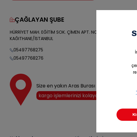
ÇAĞLAYAN ŞUBE
Yol Tarifi
HÜRRİYET MAH. EĞİTİM SOK. ÇİMEN APT. NO:42/A
KAĞITHANE/İSTANBUL
05497768275
05497768276
Size en yakın Aras Burası noktasını keşfedi
kargo işlemlerinizi kolayca halledin!