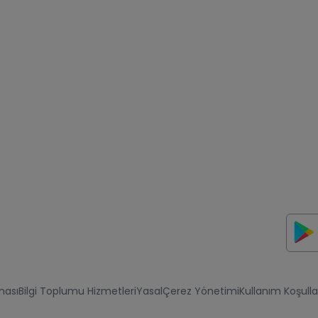
ması
Bilgi Toplumu Hizmetleri
Yasal
Çerez Yönetimi
Kullanım Koşulla