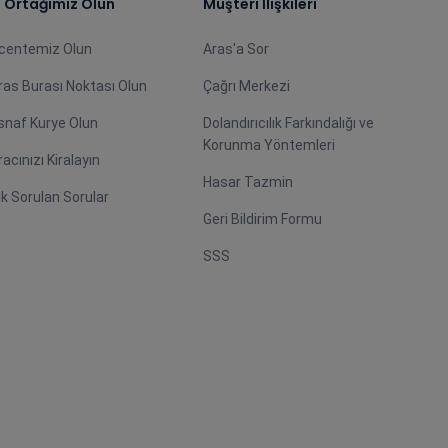
ş Ortağımız Olun
Müşteri İlişkileri
centemiz Olun
Aras'a Sor
ras Burası Noktası Olun
Çağrı Merkezi
snaf Kurye Olun
Dolandırıcılık Farkındalığı ve
Korunma Yöntemleri
racınızı Kiralayın
Hasar Tazmin
ık Sorulan Sorular
Geri Bildirim Formu
SSS