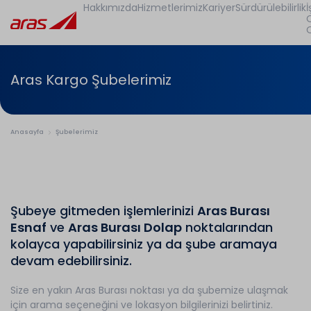
Hakkımızda
Hizmetlerimiz
Kariyer
Sürdürülebilirlik
İ
Aras Kargo Şubelerimiz
Anasayfa
Şubelerimiz
Şubeye gitmeden işlemlerinizi
Aras Burası
Esnaf
ve
Aras Burası Dolap
noktalarından
kolayca yapabilirsiniz ya da şube aramaya
devam edebilirsiniz.
Size en yakın Aras Burası noktası ya da şubemize ulaşmak
için arama seçeneğini ve lokasyon bilgilerinizi belirtiniz.