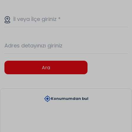
İl veya İlçe giriniz
*
Adres detayınızı giriniz
Ara
my_location
Konumumdan bul