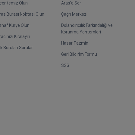
centemiz Olun
Aras'a Sor
ras Burası Noktası Olun
Çağrı Merkezi
snaf Kurye Olun
Dolandırıcılık Farkındalığı ve
Korunma Yöntemleri
racınızı Kiralayın
Hasar Tazmin
ık Sorulan Sorular
Geri Bildirim Formu
SSS