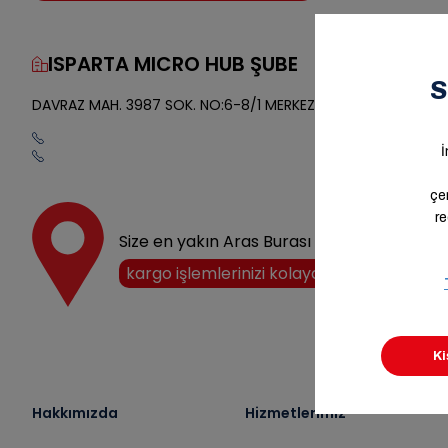
ISPARTA MICRO HUB ŞUBE
Yol Tarifi
DAVRAZ MAH. 3987 SOK. NO:6-8/1 MERKEZ,ISPARTA
Size en yakın Aras Burası noktasını keşfedi
kargo işlemlerinizi kolayca halledin!
Hakkımızda
Hizmetlerimiz