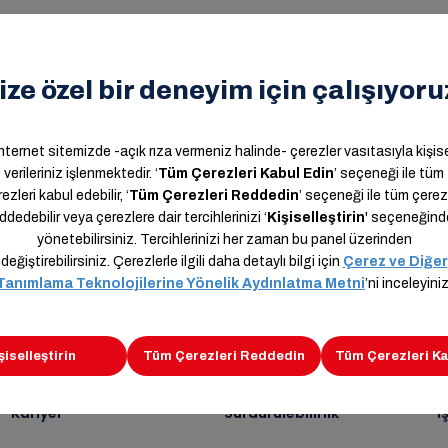
n,
Kariyer
Sürdürülebilirlik
İ