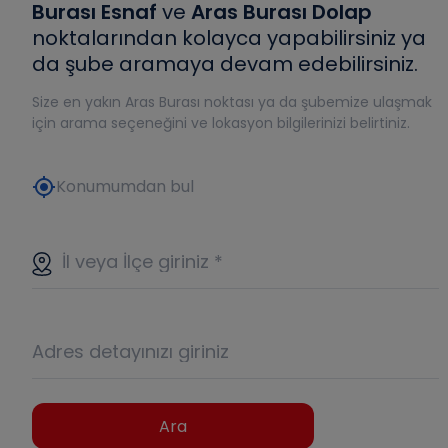
Burası Esnaf
ve
Aras Burası Dolap
noktalarından kolayca yapabilirsiniz ya
da şube aramaya devam edebilirsiniz.
Size en yakın Aras Burası noktası ya da şubemize ulaşmak
için arama seçeneğini ve lokasyon bilgilerinizi belirtiniz.
my_location
Konumumdan bul
İl veya İlçe giriniz
*
Adres detayınızı giriniz
Ara