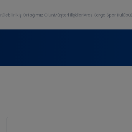
ülebilirlik
İş Ortağımız Olun
Müşteri İlişkileri
Aras Kargo Spor Kulübü