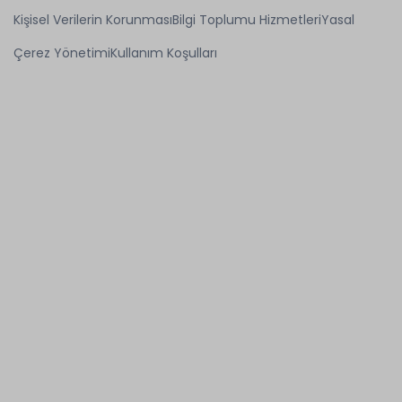
Kişisel Verilerin Korunması
Bilgi Toplumu Hizmetleri
Yasal
Çerez Yönetimi
Kullanım Koşulları