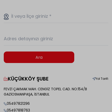
İl veya İlçe giriniz
*
Adres detayınızı giriniz
Ara
KÜÇÜKKÖY ŞUBE
Yol Tarifi
FEVZİ ÇAKMAK MAH. CENGİZ TOPEL CAD. NO:154/B
GAZİOSMANPAŞA, İSTANBUL
05497821296
05497818763