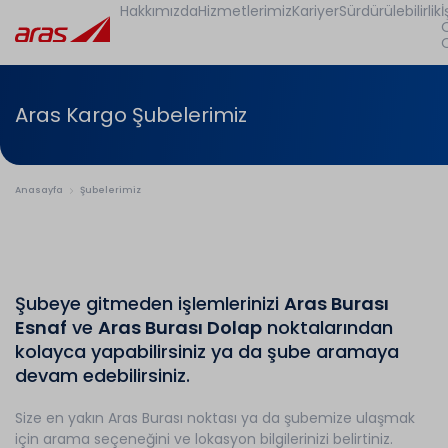
Hakkımızda
Hizmetlerimiz
Kariyer
Sürdürülebilirlik
İ
Aras Kargo Şubelerimiz
Anasayfa
Şubelerimiz
Şubeye gitmeden işlemlerinizi
Aras Burası
Esnaf
ve
Aras Burası Dolap
noktalarından
kolayca yapabilirsiniz ya da şube aramaya
devam edebilirsiniz.
Size en yakın Aras Burası noktası ya da şubemize ulaşmak
için arama seçeneğini ve lokasyon bilgilerinizi belirtiniz.