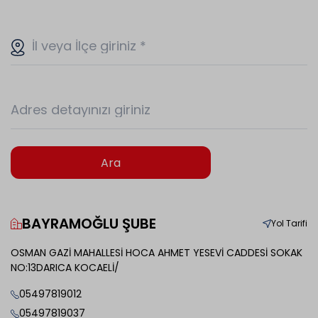
İl veya İlçe giriniz
*
Adres detayınızı giriniz
Ara
BAYRAMOĞLU ŞUBE
Yol Tarifi
OSMAN GAZİ MAHALLESİ HOCA AHMET YESEVİ CADDESİ SOKAK
NO:13DARICA KOCAELİ/
05497819012
05497819037