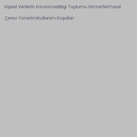
Kişisel Verilerin Korunması
Bilgi Toplumu Hizmetleri
Yasal
Çerez Yönetimi
Kullanım Koşulları