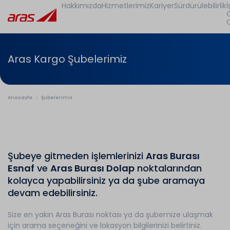
Hakkımızda
Hizmetlerimiz
Kariyer
Sürdürülebilirlik
İ
Aras Kargo Şubelerimiz
Anasayfa
Şubelerimiz
Şubeye gitmeden işlemlerinizi
Aras Burası
Esnaf
ve
Aras Burası Dolap
noktalarından
kolayca yapabilirsiniz ya da şube aramaya
devam edebilirsiniz.
Size en yakın Aras Burası noktası ya da şubemize ulaşmak
için arama seçeneğini ve lokasyon bilgilerinizi belirtiniz.