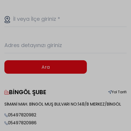
İl veya İlçe giriniz
*
Adres detayınızı giriniz
Ara
BİNGÖL ŞUBE
Yol Tarifi
SİMANİ MAH. BİNGÖL MUŞ BULVARI NO:148/B MERKEZ/BİNGÖL
05497820982
05497820986