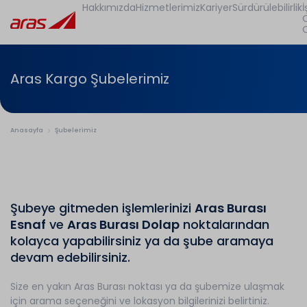
Hakkımızda
Hizmetlerimiz
Kariyer
Sürdürülebilirlik
İ
Aras Kargo Şubelerimiz
Anasayfa
Şubelerimiz
Şubeye gitmeden işlemlerinizi
Aras Burası
Esnaf
ve
Aras Burası Dolap
noktalarından
kolayca yapabilirsiniz ya da şube aramaya
devam edebilirsiniz.
Size en yakın Aras Burası noktası ya da şubemize ulaşmak
için arama seçeneğini ve lokasyon bilgilerinizi belirtiniz.