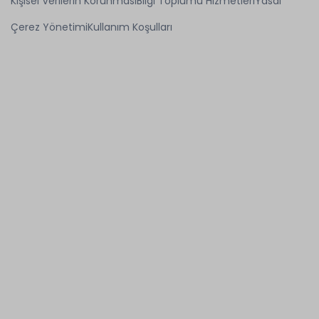
Kişisel Verilerin Korunması
Bilgi Toplumu Hizmetleri
Yasal
Çerez Yönetimi
Kullanım Koşulları