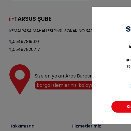
TARSUS ŞUBE
Yol Tarifi
KEMALPAŞA MAHALLESİ 2531. SOKAK NO:3ATARSUS MERSİN/
05497819010
05497820717
Size en yakın Aras Burası noktasını keşfedi
kargo işlemlerinizi kolayca halledin!
Hakkımızda
Hizmetlerimiz