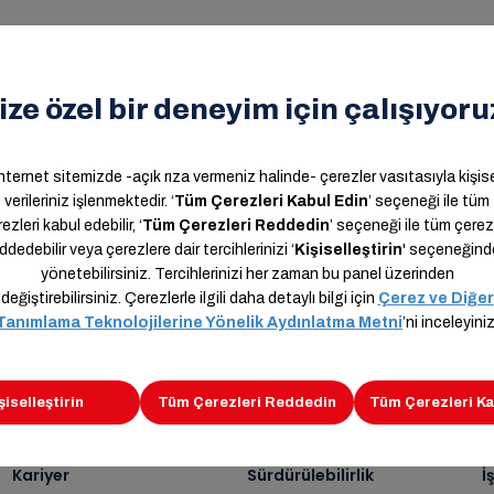
n,
Kariyer
Sürdürülebilirlik
İ