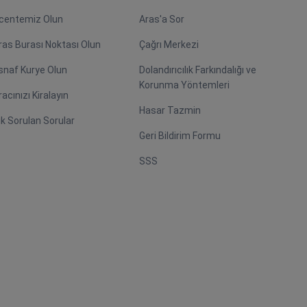
centemiz Olun
Aras'a Sor
ras Burası Noktası Olun
Çağrı Merkezi
snaf Kurye Olun
Dolandırıcılık Farkındalığı ve
Korunma Yöntemleri
racınızı Kiralayın
Hasar Tazmin
ık Sorulan Sorular
Geri Bildirim Formu
SSS