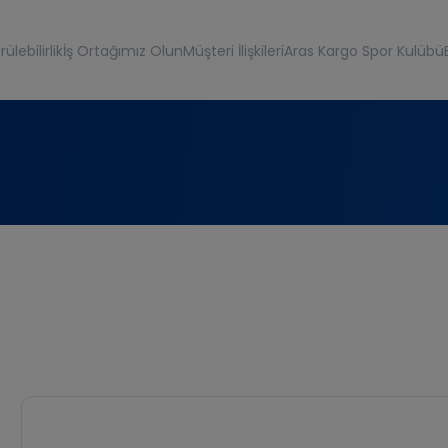
ülebilirlik
İş Ortağımız Olun
Müşteri İlişkileri
Aras Kargo Spor Kulübü