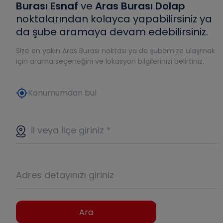
Burası Esnaf
ve
Aras Burası Dolap
noktalarından kolayca yapabilirsiniz ya
da şube aramaya devam edebilirsiniz.
Size en yakın Aras Burası noktası ya da şubemize ulaşmak
için arama seçeneğini ve lokasyon bilgilerinizi belirtiniz.
my_location
Konumumdan bul
İl veya İlçe giriniz
*
Adres detayınızı giriniz
Ara