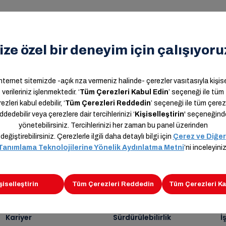
n,
Kariyer
Sürdürülebilirlik
İ