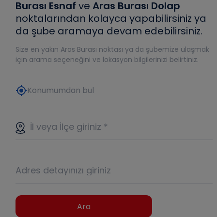
Burası Esnaf
ve
Aras Burası Dolap
noktalarından kolayca yapabilirsiniz ya
da şube aramaya devam edebilirsiniz.
Size en yakın Aras Burası noktası ya da şubemize ulaşmak
için arama seçeneğini ve lokasyon bilgilerinizi belirtiniz.
my_location
Konumumdan bul
İl veya İlçe giriniz
*
Adres detayınızı giriniz
Ara