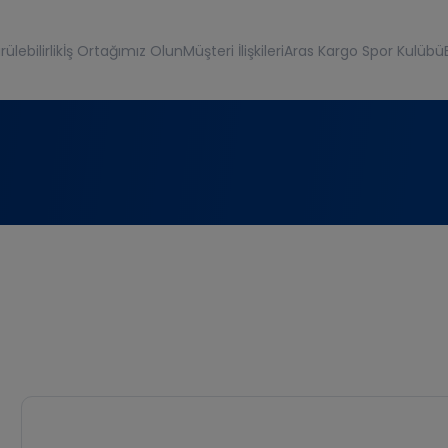
ülebilirlik
İş Ortağımız Olun
Müşteri İlişkileri
Aras Kargo Spor Kulübü