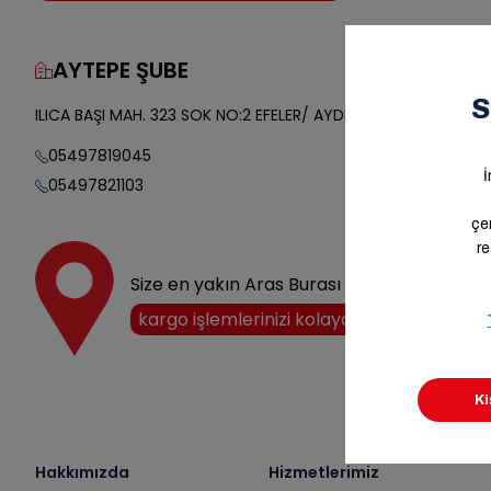
AYTEPE ŞUBE
Yol Tarifi
ILICA BAŞI MAH. 323 SOK NO:2 EFELER/ AYDIN
05497819045
05497821103
Size en yakın Aras Burası noktasını keşfedi
kargo işlemlerinizi kolayca halledin!
Hakkımızda
Hizmetlerimiz