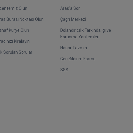
centemiz Olun
Aras'a Sor
ras Burası Noktası Olun
Çağrı Merkezi
snaf Kurye Olun
Dolandırıcılık Farkındalığı ve
Korunma Yöntemleri
racınızı Kiralayın
Hasar Tazmin
ık Sorulan Sorular
Geri Bildirim Formu
SSS