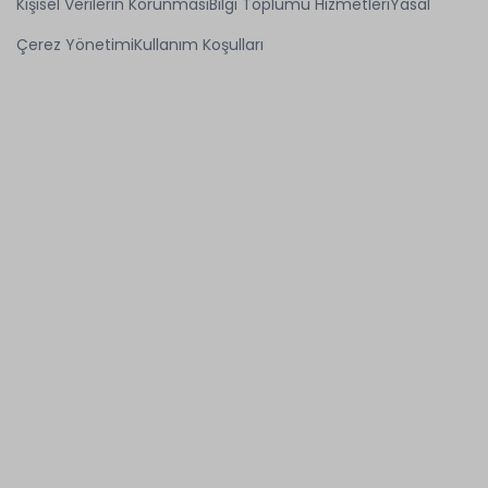
Kişisel Verilerin Korunması
Bilgi Toplumu Hizmetleri
Yasal
Çerez Yönetimi
Kullanım Koşulları