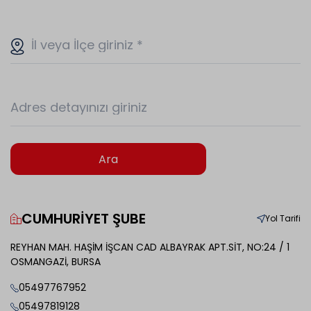
İl veya İlçe giriniz
*
Adres detayınızı giriniz
Ara
CUMHURİYET ŞUBE
Yol Tarifi
REYHAN MAH. HAŞİM İŞCAN CAD ALBAYRAK APT.SİT, NO:24 / 1
OSMANGAZİ, BURSA
05497767952
05497819128