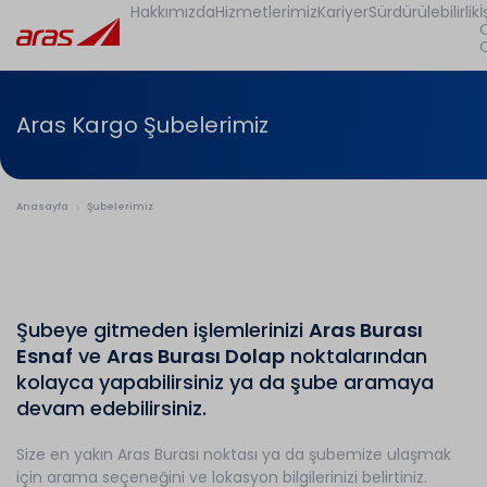
Hakkımızda
Hizmetlerimiz
Kariyer
Sürdürülebilirlik
İ
Aras Kargo Şubelerimiz
Anasayfa
Şubelerimiz
Şubeye gitmeden işlemlerinizi
Aras Burası
Esnaf
ve
Aras Burası Dolap
noktalarından
kolayca yapabilirsiniz ya da şube aramaya
devam edebilirsiniz.
Size en yakın Aras Burası noktası ya da şubemize ulaşmak
için arama seçeneğini ve lokasyon bilgilerinizi belirtiniz.