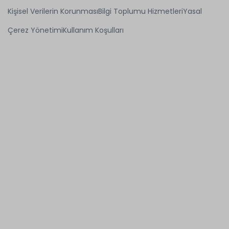
Kişisel Verilerin Korunması
Bilgi Toplumu Hizmetleri
Yasal
Çerez Yönetimi
Kullanım Koşulları