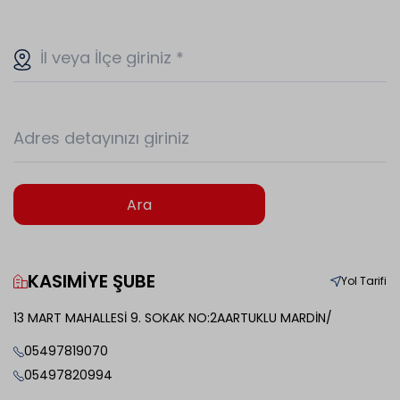
İl veya İlçe giriniz
*
Adres detayınızı giriniz
Ara
KASIMİYE ŞUBE
Yol Tarifi
13 MART MAHALLESİ 9. SOKAK NO:2AARTUKLU MARDİN/
05497819070
05497820994