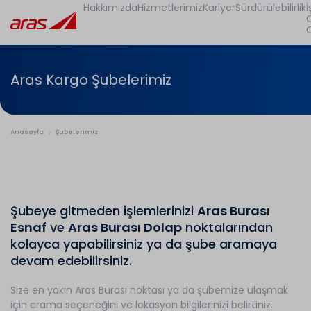
Hakkımızda
Hizmetlerimiz
Kariyer
Sürdürülebilirlik
İ
Aras Kargo Şubelerimiz
Anasayfa
Şubelerimiz
Şubeye gitmeden işlemlerinizi
Aras Burası
Esnaf
ve
Aras Burası Dolap
noktalarından
kolayca yapabilirsiniz ya da şube aramaya
devam edebilirsiniz.
Size en yakın Aras Burası noktası ya da şubemize ulaşmak
için arama seçeneğini ve lokasyon bilgilerinizi belirtiniz.