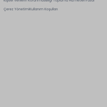
Kişisel Verilerin Korunması
Bilgi Toplumu Hizmetleri
Yasal
Çerez Yönetimi
Kullanım Koşulları