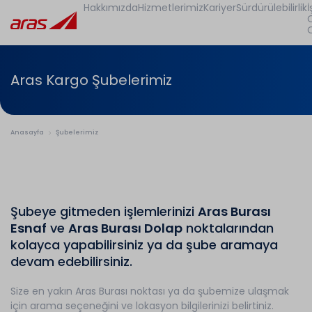
Hakkımızda
Hizmetlerimiz
Kariyer
Sürdürülebilirlik
İ
Aras Kargo Şubelerimiz
Anasayfa
Şubelerimiz
Şubeye gitmeden işlemlerinizi
Aras Burası
Esnaf
ve
Aras Burası Dolap
noktalarından
kolayca yapabilirsiniz ya da şube aramaya
devam edebilirsiniz.
Size en yakın Aras Burası noktası ya da şubemize ulaşmak
için arama seçeneğini ve lokasyon bilgilerinizi belirtiniz.