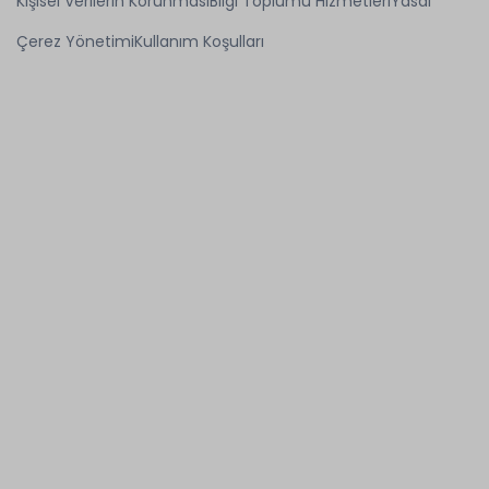
Kişisel Verilerin Korunması
Bilgi Toplumu Hizmetleri
Yasal
Çerez Yönetimi
Kullanım Koşulları