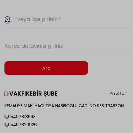
İl veya İlçe giriniz
*
Adres detayınızı giriniz
Ara
VAKFIKEBİR ŞUBE
Yol Tarifi
KEMALİYE MAH. HACI ZİYA HABİBOĞLU CAD. NO:9/B TRABZON
05497818693
05497820926