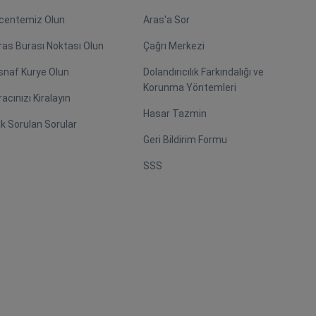
centemiz Olun
Aras'a Sor
ras Burası Noktası Olun
Çağrı Merkezi
snaf Kurye Olun
Dolandırıcılık Farkındalığı ve
Korunma Yöntemleri
racınızı Kiralayın
Hasar Tazmin
ık Sorulan Sorular
Geri Bildirim Formu
SSS