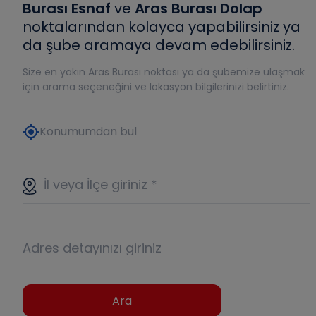
Burası Esnaf
ve
Aras Burası Dolap
noktalarından kolayca yapabilirsiniz ya
da şube aramaya devam edebilirsiniz.
Size en yakın Aras Burası noktası ya da şubemize ulaşmak
için arama seçeneğini ve lokasyon bilgilerinizi belirtiniz.
my_location
Konumumdan bul
İl veya İlçe giriniz
*
Adres detayınızı giriniz
Ara