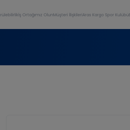
ülebilirlik
İş Ortağımız Olun
Müşteri İlişkileri
Aras Kargo Spor Kulübü