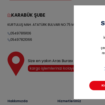
KARABÜK ŞUBE
Yol Tarifi
KURTULUŞ MAH. ATATÜRK BULVARI NO:75 MERKEZ/KARABÜK
05497819106
05497821066
Size en yakın Aras Burası noktasını keşfedi
kargo işlemlerinizi kolayca halledin!
Hakkımızda
Hizmetlerimiz