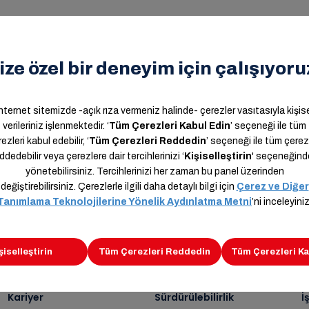
n,
Kariyer
Sürdürülebilirlik
İ