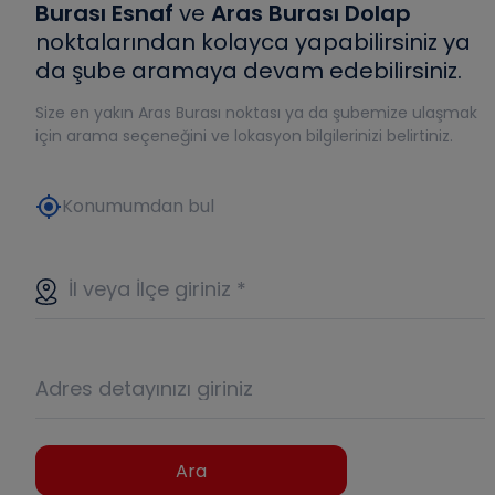
Burası Esnaf
ve
Aras Burası Dolap
noktalarından kolayca yapabilirsiniz ya
da şube aramaya devam edebilirsiniz.
Size en yakın Aras Burası noktası ya da şubemize ulaşmak
için arama seçeneğini ve lokasyon bilgilerinizi belirtiniz.
my_location
Konumumdan bul
İl veya İlçe giriniz
*
Adres detayınızı giriniz
Ara