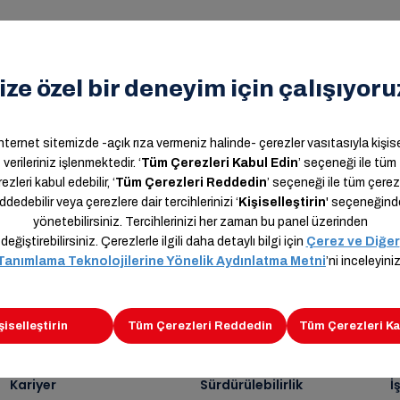
n,
Kariyer
Sürdürülebilirlik
İ