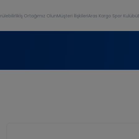
ülebilirlik
İş Ortağımız Olun
Müşteri İlişkileri
Aras Kargo Spor Kulübü