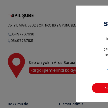
SPİL ŞUBE
Yol Tarifi
75. YIL MAH. 5302 SOK. NO: 116 /A YUNUSEMRE/ MANİSA
05497767930
05497767931
Size en yakın Aras Burası noktasını keşfedi
kargo işlemlerinizi kolayca halledin!
Hakkımızda
Hizmetlerimiz