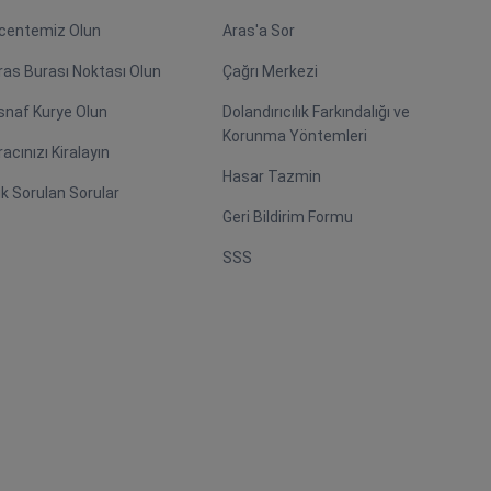
centemiz Olun
Aras'a Sor
ras Burası Noktası Olun
Çağrı Merkezi
snaf Kurye Olun
Dolandırıcılık Farkındalığı ve
Korunma Yöntemleri
racınızı Kiralayın
Hasar Tazmin
ık Sorulan Sorular
Geri Bildirim Formu
SSS