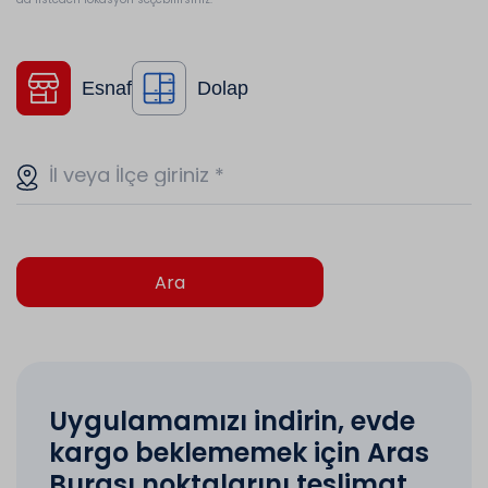
Esnaf
Dolap
İl veya İlçe giriniz
*
Ara
Uygulamamızı indirin, evde
kargo beklememek için Aras
Burası noktalarını teslimat